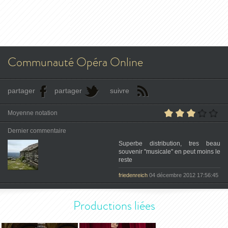
Communauté Opéra Online
partager
partager
suivre
Moyenne notation
Dernier commentaire
Superbe distribution, tres beau
souvenir "musicale" en peut moins le
reste
friedenreich
04 décembre 2012 17:56:45
Productions liées