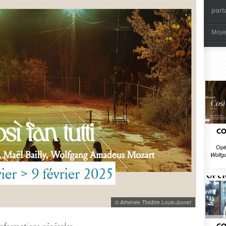
part
Moye
CO
Opé
Wolfg
© Athénée Théâtre Louis-Jouvet