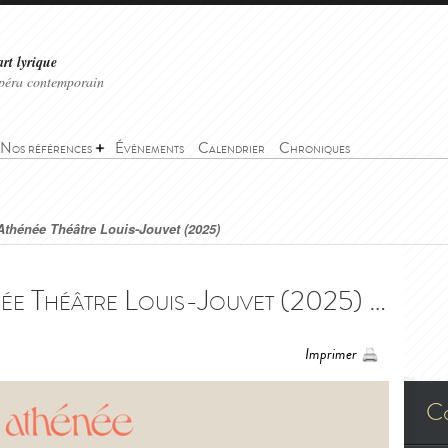
art lyrique
'opéra contemporain
Nos références
Événements
Calendrier
Chroniques
 Athénée Théâtre Louis-Jouvet (2025)
Così fan tutte - Athénée Théâtre Louis-Jouvet (2025) - Così fan tutte - Athénée Théâtre Louis-Jouvet (2025)
Imprimer
C