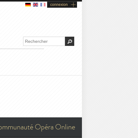
connexion
ommunauté Opéra Online