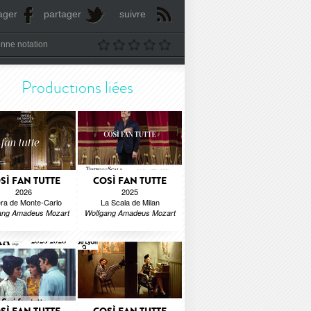
ager
partager
suivre
nne notation
Productions liées
SÌ FAN TUTTE
COSÌ FAN TUTTE
2026
2025
ra de Monte-Carlo
La Scala de Milan
ang Amadeus Mozart
Wolfgang Amadeus Mozart