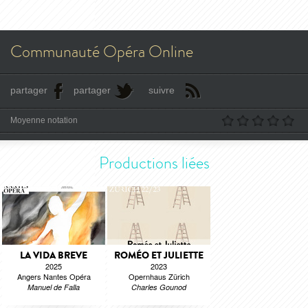
Communauté Opéra Online
partager
partager
suivre
Moyenne notation
Productions liées
LA VIDA BREVE
ROMÉO ET JULIETTE
2025
2023
Angers Nantes Opéra
Opernhaus Zürich
Manuel de Falla
Charles Gounod