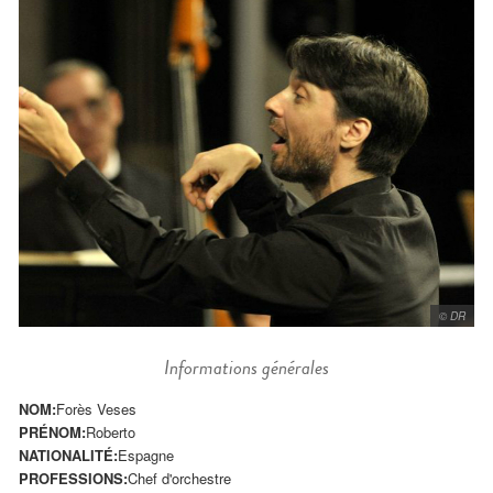
© DR
Informations générales
NOM:
Forès Veses
PRÉNOM:
Roberto
NATIONALITÉ:
Espagne
PROFESSIONS:
Chef d'orchestre