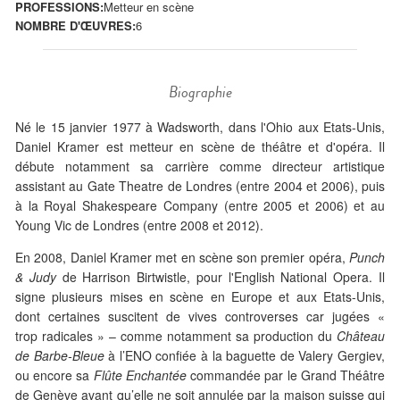
PROFESSIONS:
Metteur en scène
NOMBRE D'ŒUVRES:
6
Biographie
Né le 15 janvier 1977 à Wadsworth, dans l'Ohio aux Etats-Unis,
Daniel Kramer est metteur en scène de théâtre et d'opéra. Il
débute notamment sa carrière comme directeur artistique
assistant au Gate Theatre de Londres (entre 2004 et 2006), puis
à la Royal Shakespeare Company (entre 2005 et 2006) et au
Young Vic de Londres (entre 2008 et 2012).
En 2008, Daniel Kramer met en scène son premier opéra,
Punch
& Judy
de Harrison Birtwistle, pour l'English National Opera. Il
signe plusieurs mises en scène en Europe et aux Etats-Unis,
dont certaines suscitent de vives controverses car jugées «
trop radicales » – comme notamment sa production du
Château
de Barbe-Bleue
à l’ENO confiée à la baguette de Valery Gergiev,
ou encore sa
Flûte Enchantée
commandée par le Grand Théâtre
de Genève avant qu’elle ne soit annulée par la maison suisse qui