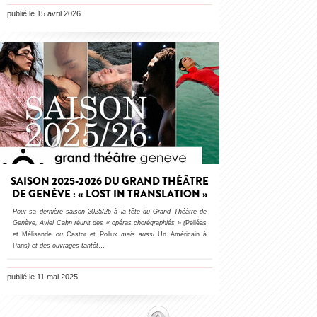
publié le 15 avril 2026
SAISON 2025-2026 DU GRAND THÉÂTRE
DE GENÈVE : « LOST IN TRANSLATION »
Pour sa dernière saison 2025/26 à la tête du Grand Théâtre de
Genève, Aviel Cahn réunit des « opéras chorégraphiés » (
Pelléas
et Mélisande
ou
Castor et Pollux
mais aussi
Un Américain à
Paris
) et des ouvrages tantôt
…
publié le 11 mai 2025