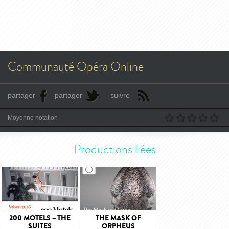
Communauté Opéra Online
partager
partager
suivre
Moyenne notation
Productions liées
200 MOTELS – THE
THE MASK OF
SUITES
ORPHEUS