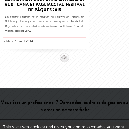
RUSTICANA ET PAGLIACCI AU FESTIVAL
DE PÂQUES 2015
On connait l’histoire de la création du Festival de Pâques de
Salzbourg : lassé par les désaccords artistiques au Festival de
Bayreuth et les vicissitudes administratives à l’Opéra d’Etat de
Vienne, Herbert von…
publié le 13 avril 2014
Vous êtes un professionnel ? Demandez les droits de gestion ou
la création de votre fiche
This site uses cookies and gives you control over what you want
Aide
-
Contact
-
Admin
-
Lexique
-
CGU
-
Qui sommes-nous ?
-