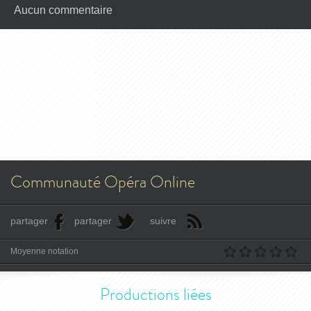
Aucun commentaire
Communauté Opéra Online
partager
partager
suivre
Moyenne notation
Productions liées