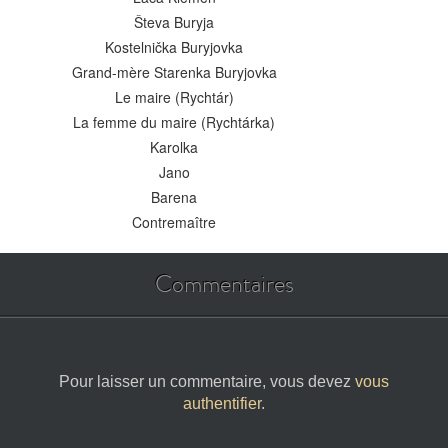
Števa Buryja
Kostelnička Buryjovka
Grand-mère Starenka Buryjovka
Le maire (Rychtár)
La femme du maire (Rychtárka)
Karolka
Jano
Barena
Contremaître
Commentaires
Pour laisser un commentaire, vous devez
vous
authentifier
.