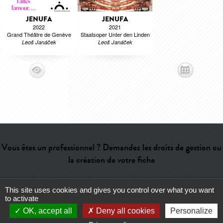
JENUFA
JENUFA
2022
2021
Grand Théâtre de Genève
Staatsoper Unter den Linden
Leoš Janáček
Leoš Janáček
Vous êtes un professionnel ? Demandez les droits de gestion ou
la création de votre fiche
This site uses cookies and gives you control over what you want
Aide
-
Contact
-
Admin
-
Lexique
-
CGU
-
Qui sommes-nous ?
-
to activate
Publicité
OK, accept all
Deny all cookies
Personalize