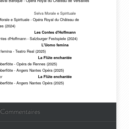
aval Baroque - Opéra Royal du Château de Versailles
Selva Morale e Spirituale
orale e Spirituale - Opéra Royal du Château de
les (2024)
Les Contes d'Hoffmann
tes d'Hoffmann - Salzburger Festspiele (2024)
L'Uomo femina
femina - Teatro Real (2025)
La Flûte enchantée
berflöte - Opéra de Rennes (2025)
berflöte - Angers Nantes Opéra (2025)
er
La Flûte enchantée
berflöte - Angers Nantes Opéra (2025)
Commentaires