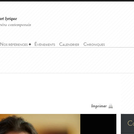
art lyrique
'opéra contemporain
Nos références
Événements
Calendrier
Chroniques
Imprimer
C