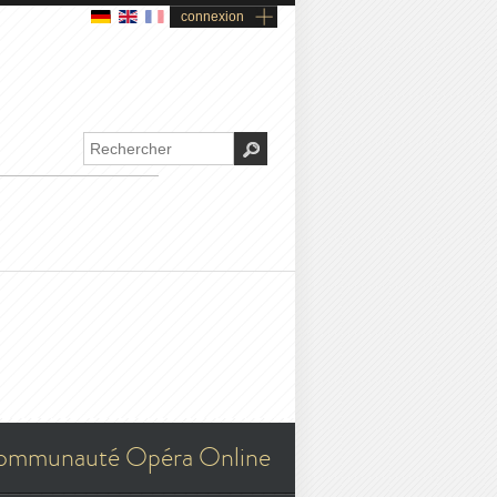
connexion
ommunauté Opéra Online