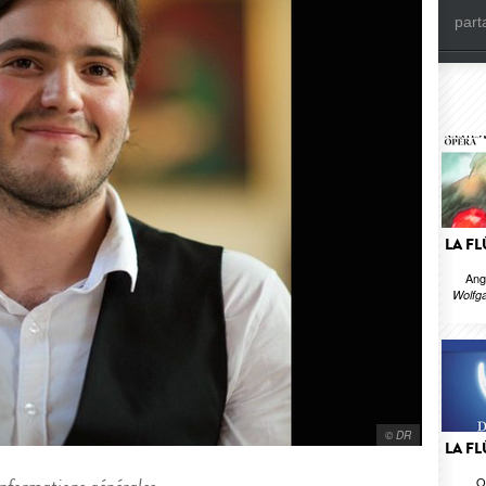
part
LA F
Ang
Wolfg
© DR
LA F
O