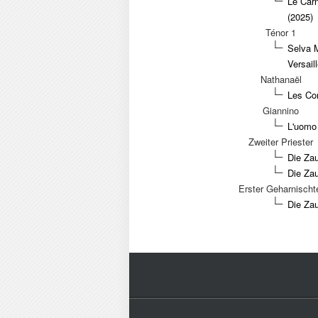
Le Carn
(2025)
Ténor 1
Selva M
Versail
Nathanaël
Les Con
Giannino
L'uomo 
Zweiter Priester
Die Zau
Die Zau
Erster Geharnischt
Die Zau