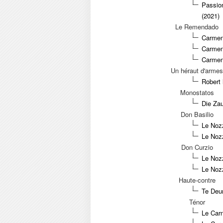
Passio
(2021)
Le Remendado
Carmen
Carmen 
Carmen
Un héraut d'armes
Robert 
Monostatos
Die Zau
Don Basilio
Le Nozz
Le Nozz
Don Curzio
Le Nozz
Le Nozz
Haute-contre
Te Deu
Ténor
Le Car