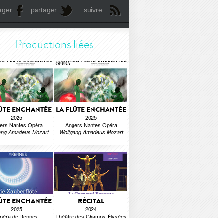
ager
partager
suivre
Productions liées
LÛTE ENCHANTÉE
LA FLÛTE ENCHANTÉE
2025
2025
ers Nantes Opéra
Angers Nantes Opéra
ang Amadeus Mozart
Wolfgang Amadeus Mozart
LÛTE ENCHANTÉE
RÉCITAL
2025
2024
péra de Rennes
Théâtre des Champs-Élysées