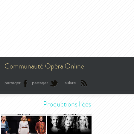
Communauté Opéra Online
partager
partager
suivre
Productions liées