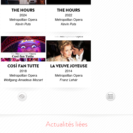
THE HOURS
THE HOURS
2024
2022
Metropolitan Opera
Metropolitan Opera
Kevin Puts
Kevin Puts
COSÌ FAN TUTTE
LA VEUVE JOYEUSE
2018
2014
Metropolitan Opera
Metropolitan Opera
Wolfgang Amadeus Mozart
Franz Lehár
Actualités liées