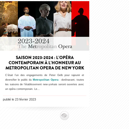
SAISON 2023-2024 : L'OPÉRA
CONTEMPORAIN À L'HONNEUR AU
METROPOLITAN OPERA DE NEW YORK
C’était l’un des engagements de Peter Gelb pour rajeunir et
diversifier le public du
Metropolitan Opera
: dorénavant, toutes
les saisons de l’établissement new-yorkais seront ouvertes avec
un opéra contemporain. Le…
publié le 23 février 2023