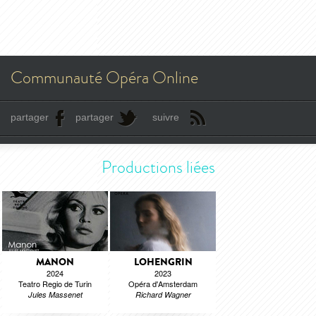
Communauté Opéra Online
partager
partager
suivre
Productions liées
MANON
LOHENGRIN
2024
2023
Teatro Regio de Turin
Opéra d'Amsterdam
Jules Massenet
Richard Wagner