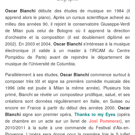
Oscar Bianchi
débute des études de musique en 1984 (il
apprend alors le piano). Après un cursus scientifique achevé au
milieu des années 90, il rejoint le conservatoire Giuseppe-Verdi
de Milan puis celui de Bologne où il apprend la direction
d'orchestre et la composition (il est doublement diplômé en
2002). En 2003 et 2004,
Oscar Bianchi
s'intéresse à la musique
électronique (il valide à un master à l'IRCAM du Centre
Pompidou de Paris) avant de rejoindre le département de
musique de l'Université de Columbia.
Parallèlement à ses études,
Oscar Bianchi
commence surtout à
composer très tôt et signe sa première comédie musicale dès
1996 (elle est jouée à Milan la même année). Plusieurs fois
primé, Bianchi se révèle un compositeur prolifique, salué, et ses
créations sont données régulièrement en Italie, en Suisse ou
encore en France à partir du début des années 2000.
Oscar
Blanchi
signe son premier opéra,
Thanks to my Eyes
(opéra
de chambre en un acte sur un livret de
Joel Pommerat
), en
2010/2011 à la suite à une commande du Festival d'Aix-en-
Provence. L'opéra sera donné pour la première fois le 5 juillet