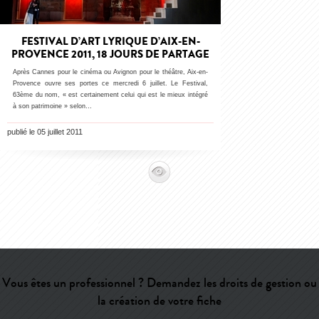
FESTIVAL D’ART LYRIQUE D’AIX-EN-
PROVENCE 2011, 18 JOURS DE PARTAGE
Après Cannes pour le cinéma ou Avignon pour le théâtre, Aix-en-
Provence ouvre ses portes ce mercredi 6 juillet. Le Festival,
63ème du nom, « est certainement celui qui est le mieux intégré
à son patrimoine » selon…
publié le 05 juillet 2011
Vous êtes un professionnel ? Demandez les droits de gestion ou
la création de votre fiche