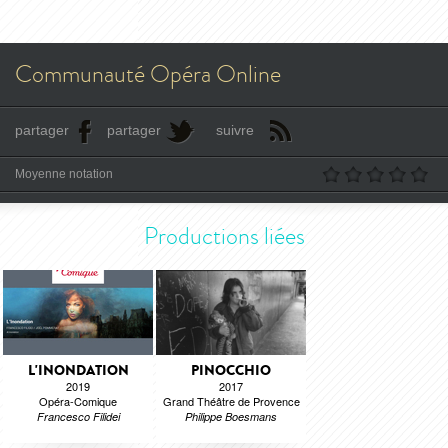
Communauté Opéra Online
partager
partager
suivre
Moyenne notation
Productions liées
L'INONDATION
PINOCCHIO
2019
2017
Opéra-Comique
Grand Théâtre de Provence
Francesco Filidei
Philippe Boesmans