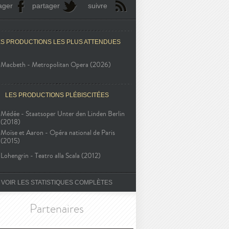
ager
partager
suivre
ES PRODUCTIONS LES PLUS ATTENDUES
Macbeth - Metropolitan Opera (2026)
LES PRODUCTIONS PLÉBISCITÉES
Médée - Staatsoper Unter den Linden Berlin
(2018)
Moïse et Aaron - Opéra national de Paris
(2015)
Lohengrin - Teatro alla Scala (2012)
VOIR LES STATISTIQUES COMPLÈTES
Partenaires