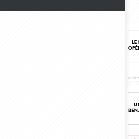
LE
OPÉ
publié 
U
BEN