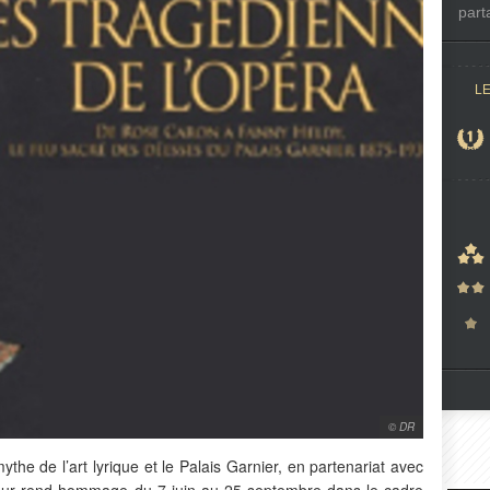
part
L
© DR
he de l’art lyrique et le Palais Garnier, en partenariat avec
 leur rend hommage du 7 juin au 25 septembre dans le cadre