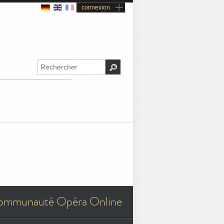
connexion
ommunauté Opéra Online