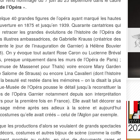
de l’Opéra
».
quelque 40 grandes figures de l’opéra ayant marqué les hautes
uverture en 1875 et jusqu’en 1939. Quarante cantatrices qui
e retracer les grandes évolutions de l’histoire de l’Opéra de
s illustres ambassadrices, de Gabrielle Krauss (créatrice des
nte le jour de l’inauguration de Garnier) à Hélène Bouvier
). On y évoque tout autant Rose Caron ou Lucienne Bréval
, presque uniquement dans les murs de l’Opéra de Paris) ;
(muse de Massenet pour Thaïs) voire encore Mary Garden
 Salome de Strauss) ou encore Lina Cavalieri (dont l’histoire
 la beauté est restée dans les mémoires – on la disait la plus
e-Musée de l'Opéra pousse le détail jusqu’à reconstituer la
es de l’Opéra Garnier notamment depuis son interprétation
 pour la première fois en France). Elle avait fait décorer sa
usage même après ses adieux à la scène et aujourd'hui
costumes qu’elle avait créés – celui de l’Aiglon par exemple.
ue les productions d'alors se voulaient de grands spectacles
s : décors, costumes et autres bijoux de scène (comme la coiffe
ent montrés au public, en plus de documents rares et