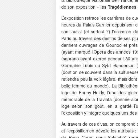
de son exposition «
les Tragédiennes 
L’exposition retrace les carrières de 
heures du Palais Garnier depuis son o
sont aussi (et surtout ?) l’occasion d
Paris au travers des destins de ses plu
derniers ouvrages de Gounod et prése
(ayant marqué l'Opéra des années 193
(soprano ayant exercé pendant 30 ans
Germaine Lubin ou Sybil Sanderson 
(dont on se souvient dans la sulfureuse
retiendra peu la voix légère, mais dont
belle femme du monde). La Bibliothèqu
loge de Fanny Heldy, l’une des gloir
mémorable de la Traviata (donnée alors
loge selon son goût, en a gardé l’
l’exposition y intègre quelques uns des 
Au travers de ces divas, on comprend q
et l’exposition en dévoile les attribut
de Rose Caron pour Salambô) rarem