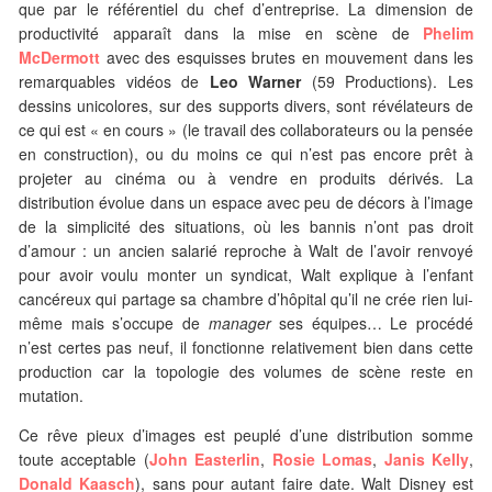
que par le référentiel du chef d’entreprise. La dimension de
productivité apparaît dans la mise en scène de
Phelim
McDermott
avec des esquisses brutes en mouvement dans les
remarquables vidéos de
Leo Warner
(59 Productions). Les
dessins unicolores, sur des supports divers, sont révélateurs de
ce qui est « en cours » (le travail des collaborateurs ou la pensée
en construction), ou du moins ce qui n’est pas encore prêt à
projeter au cinéma ou à vendre en produits dérivés. La
distribution évolue dans un espace avec peu de décors à l’image
de la simplicité des situations, où les bannis n’ont pas droit
d’amour : un ancien salarié reproche à Walt de l’avoir renvoyé
pour avoir voulu monter un syndicat, Walt explique à l’enfant
cancéreux qui partage sa chambre d’hôpital qu’il ne crée rien lui-
même mais s’occupe de
manager
ses équipes… Le procédé
n’est certes pas neuf, il fonctionne relativement bien dans cette
production car la topologie des volumes de scène reste en
mutation.
Ce rêve pieux d’images est peuplé d’une distribution somme
toute acceptable (
John Easterlin
,
Rosie Lomas
,
Janis Kelly
,
Donald Kaasch
), sans pour autant faire date. Walt Disney est