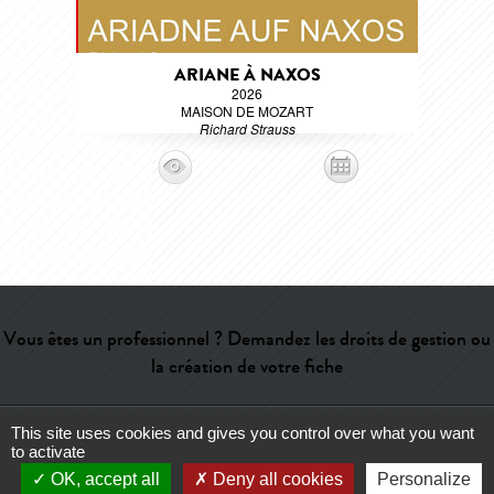
ARIANE À NAXOS
2026
MAISON DE MOZART
Richard Strauss
Vous êtes un professionnel ? Demandez les droits de gestion ou
la création de votre fiche
This site uses cookies and gives you control over what you want
Aide
-
Contact
-
Admin
-
Lexique
-
CGU
-
Qui sommes-nous ?
-
to activate
Publicité
OK, accept all
Deny all cookies
Personalize