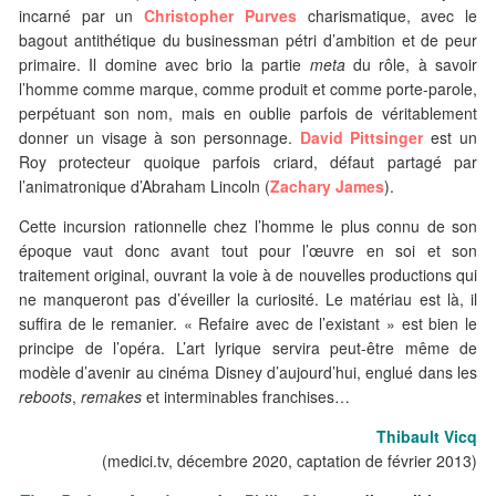
incarné par un
Christopher Purves
charismatique, avec le
bagout antithétique du businessman pétri d’ambition et de peur
primaire. Il domine avec brio la partie
meta
du rôle, à savoir
l’homme comme marque, comme produit et comme porte-parole,
perpétuant son nom, mais en oublie parfois de véritablement
donner un visage à son personnage.
David Pittsinger
est un
Roy protecteur quoique parfois criard, défaut partagé par
l’animatronique d’Abraham Lincoln (
Zachary James
).
Cette incursion rationnelle chez l’homme le plus connu de son
époque vaut donc avant tout pour l’œuvre en soi et son
traitement original, ouvrant la voie à de nouvelles productions qui
ne manqueront pas d’éveiller la curiosité. Le matériau est là, il
suffira de le remanier. « Refaire avec de l’existant » est bien le
principe de l’opéra. L’art lyrique servira peut-être même de
modèle d’avenir au cinéma Disney d’aujourd’hui, englué dans les
reboots
,
remakes
et interminables franchises…
Thibault Vicq
(medici.tv, décembre 2020, captation de février 2013)