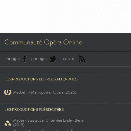
Communauté Opéra Online
partager
partager
suivre
LES PRODUCTIONS LES PLUS ATTENDUES
Macbeth - Metropolitan Opera (2026)
LES PRODUCTIONS PLÉBISCITÉES
Médée - Staatsoper Unter den Linden Berlin
(2018)