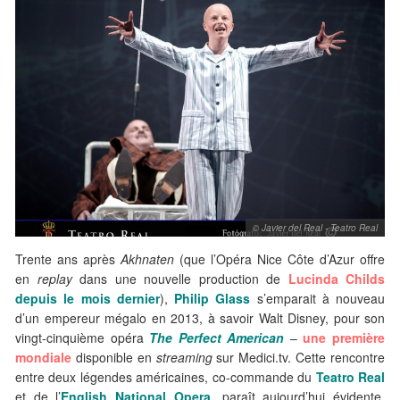
© Javier del Real - Teatro Real
Trente ans après
Akhnaten
(que l’Opéra Nice Côte d’Azur offre
en
replay
dans une nouvelle production de
Lucinda Childs
depuis le mois dernier
),
Philip Glass
s’emparait à nouveau
d’un empereur mégalo en 2013, à savoir Walt Disney, pour son
vingt-cinquième opéra
The Perfect American
–
une première
mondiale
disponible en
streaming
sur Medici.tv. Cette rencontre
entre deux légendes américaines, co-commande du
Teatro Real
et de l’
English National Opera
, paraît aujourd’hui évidente,