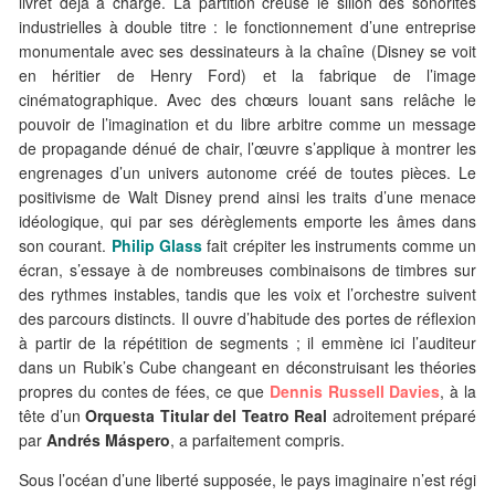
livret déjà à charge. La partition creuse le sillon des sonorités
industrielles à double titre : le fonctionnement d’une entreprise
monumentale avec ses dessinateurs à la chaîne (Disney se voit
en héritier de Henry Ford) et la fabrique de l’image
cinématographique. Avec des chœurs louant sans relâche le
pouvoir de l’imagination et du libre arbitre comme un message
de propagande dénué de chair, l’œuvre s’applique à montrer les
engrenages d’un univers autonome créé de toutes pièces. Le
positivisme de Walt Disney prend ainsi les traits d’une menace
idéologique, qui par ses dérèglements emporte les âmes dans
son courant.
Philip Glass
fait crépiter les instruments comme un
écran, s’essaye à de nombreuses combinaisons de timbres sur
des rythmes instables, tandis que les voix et l’orchestre suivent
des parcours distincts. Il ouvre d’habitude des portes de réflexion
à partir de la répétition de segments ; il emmène ici l’auditeur
dans un Rubik’s Cube changeant en déconstruisant les théories
propres du contes de fées, ce que
Dennis Russell Davies
, à la
tête d’un
Orquesta Titular del Teatro Real
adroitement préparé
par
Andrés Máspero
, a parfaitement compris.
Sous l’océan d’une liberté supposée, le pays imaginaire n’est régi