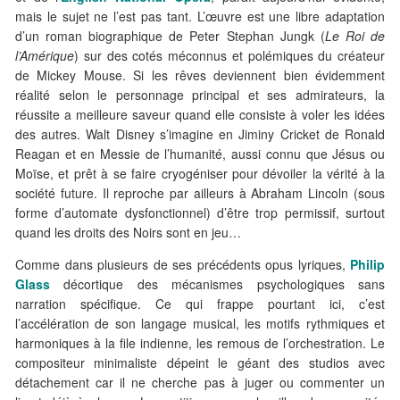
mais le sujet ne l’est pas tant. L’œuvre est une libre adaptation
d’un roman biographique de Peter Stephan Jungk (
Le Roi de
l’Amérique
) sur des cotés méconnus et polémiques du créateur
de Mickey Mouse. Si les rêves deviennent bien évidemment
réalité selon le personnage principal et ses admirateurs, la
réussite a meilleure saveur quand elle consiste à voler les idées
des autres. Walt Disney s’imagine en Jiminy Cricket de Ronald
Reagan et en Messie de l’humanité, aussi connu que Jésus ou
Moïse, et prêt à se faire cryogéniser pour dévoiler la vérité à la
société future. Il reproche par ailleurs à Abraham Lincoln (sous
forme d’automate dysfonctionnel) d’être trop permissif, surtout
quand les droits des Noirs sont en jeu…
Comme dans plusieurs de ses précédents opus lyriques,
Philip
Glass
décortique des mécanismes psychologiques sans
narration spécifique. Ce qui frappe pourtant ici, c’est
l’accélération de son langage musical, les motifs rythmiques et
harmoniques à la file indienne, les remous de l’orchestration. Le
compositeur minimaliste dépeint le géant des studios avec
détachement car il ne cherche pas à juger ou commenter un