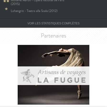
Moïse et Aaron - Opéra national de Paris
(2015)
Lohengrin - Teatro alla Scala (2012)
VOIR LES STATISTIQUES COMPLÈTES
Partenaires