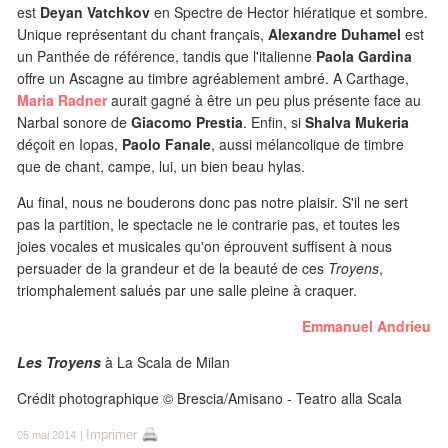
est
Deyan Vatchkov
en Spectre de Hector hiératique et sombre.
Unique représentant du chant français,
Alexandre Duhamel
est
un Panthée de référence, tandis que l'italienne
Paola Gardina
offre un Ascagne au timbre agréablement ambré. A Carthage,
Maria Radner
aurait gagné à être un peu plus présente face au
Narbal sonore de
Giacomo Prestia
. Enfin, si
Shalva Mukeria
déçoit en Iopas,
Paolo Fanale
, aussi mélancolique de timbre
que de chant, campe, lui, un bien beau hylas.
Au final, nous ne bouderons donc pas notre plaisir. S'il ne sert
pas la partition, le spectacle ne le contrarie pas, et toutes les
joies vocales et musicales qu'on éprouvent suffisent à nous
persuader de la grandeur et de la beauté de ces
Troyens
,
triomphalement salués par une salle pleine à craquer.
Emmanuel Andrieu
Les Troyens
à La Scala de Milan
Crédit photographique © Brescia/Amisano - Teatro alla Scala
Imprimer
05 mai 2014
|