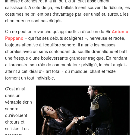
la fosse d'orchestre, à la fin du I, d'un effet absolument
saississant. A côté de ça, les ballets frisent souvent le ridicule, les
costumes ne brillent pas d'avantage par leur unité et, surtout, les
chanteurs ne sont pas dirigés.
On ne peut en revanche qu'applaudir la direction de Sir
Antonio
Pappano
– qui fait ses débuts scaligères –, nerveuse et racée,
toujours attentive à l'équilibre sonore. Il manie les masses
chorales avec un sens confondant du souffle dramatique et bâtit
une fresque d'une bouleversante grandeur tragique. En rendant
à l'orchestre son rôle de commentateur priviligié, le chef anglais
atteint à cet idéal d'« art total » où musique, chant et texte
forment un tout indivisible.
C'est ainsi
dans un
véritable écrin
sonore
qu'évoluent
chœurs et
solistes. Les