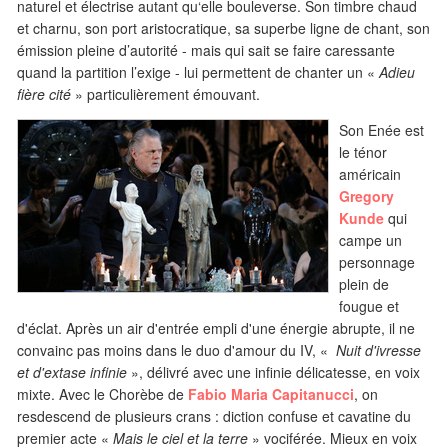
naturel et électrise autant qu‘elle bouleverse. Son timbre chaud
et charnu, son port aristocratique, sa superbe ligne de chant, son
émission pleine d’autorité - mais qui sait se faire caressante
quand la partition l’exige - lui permettent de chanter un «
Adieu
fière cité
» particulièrement émouvant.
Son Enée est
le ténor
américain
Gregory
Kunde
qui
campe un
personnage
plein de
fougue et
d'éclat. Après un air d'entrée empli d'une énergie abrupte, il ne
convainc pas moins dans le duo d'amour du IV, «
Nuit d'ivresse
et d'extase infinie
», délivré avec une infinie délicatesse, en voix
mixte. Avec le Chorèbe de
Fabio Maria Capitanucci
, on
resdescend de plusieurs crans : diction confuse et cavatine du
premier acte «
Mais le ciel et la terre
» vociférée. Mieux en voix