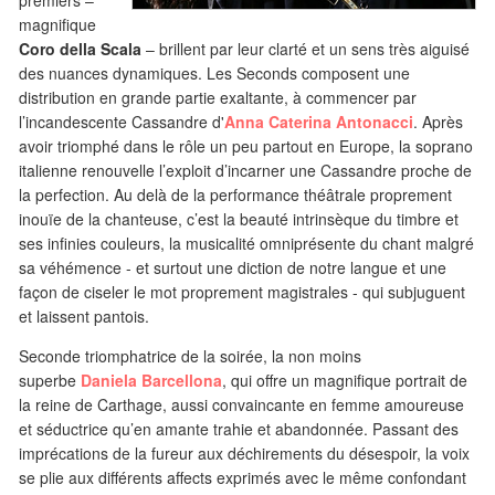
premiers –
magnifique
Coro della Scala
– brillent par leur clarté et un sens très aiguisé
des nuances dynamiques. Les Seconds composent une
distribution en grande partie exaltante, à commencer par
l’incandescente Cassandre d'
Anna Caterina Antonacci
. Après
avoir triomphé dans le rôle un peu partout en Europe, la soprano
italienne renouvelle l’exploit d’incarner une Cassandre proche de
la perfection. Au delà de la performance théâtrale proprement
inouïe de la chanteuse, c’est la beauté intrinsèque du timbre et
ses infinies couleurs, la musicalité omniprésente du chant malgré
sa véhémence - et surtout une diction de notre langue et une
façon de ciseler le mot proprement magistrales - qui subjuguent
et laissent pantois.
Seconde triomphatrice de la soirée, la non moins
superbe
Daniela Barcellona
, qui offre un magnifique portrait de
la reine de Carthage, aussi convaincante en femme amoureuse
et séductrice qu’en amante trahie et abandonnée. Passant des
imprécations de la fureur aux déchirements du désespoir, la voix
se plie aux différents affects exprimés avec le même confondant