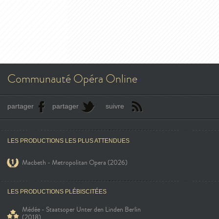
Communauté Opéra Online
partager
partager
suivre
LES PRODUCTIONS LES PLUS ATTENDUES
Macbeth - Metropolitan Opera (2026)
LES PRODUCTIONS PLÉBISCITÉES
Médée - Staatsoper Unter den Linden Berlin
(2018)