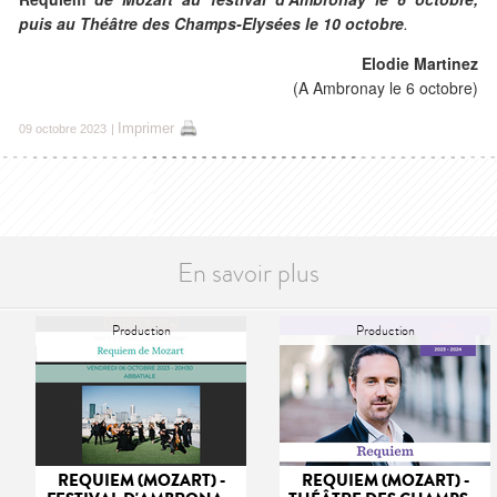
puis
au Théâtre des Champs-Elysées le 10 octobre
.
Elodie Martinez
(A Ambronay le 6 octobre)
Imprimer
09 octobre 2023
|
En savoir plus
Production
Production
REQUIEM (MOZART) -
REQUIEM (MOZART) -