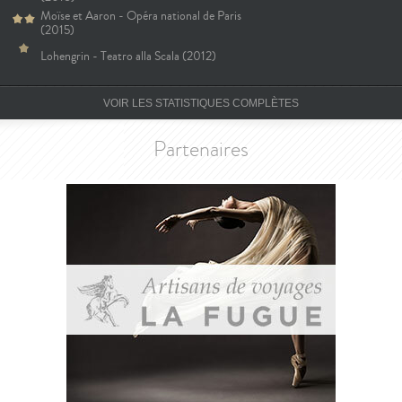
Moïse et Aaron - Opéra national de Paris
(2015)
Lohengrin - Teatro alla Scala (2012)
VOIR LES STATISTIQUES COMPLÈTES
Partenaires