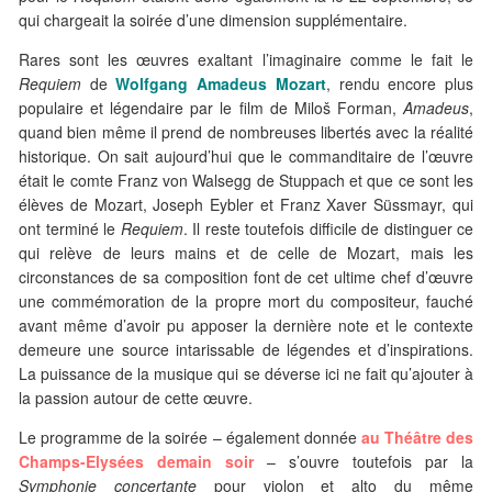
qui chargeait la soirée d’une dimension supplémentaire.
Rares sont les œuvres exaltant l’imaginaire comme le fait le
Requiem
de
Wolfgang Amadeus Mozart
, rendu encore plus
populaire et légendaire par le film de Miloš Forman,
Amadeus
,
quand bien même il prend de nombreuses libertés avec la réalité
historique. On sait aujourd’hui que le commanditaire de l’œuvre
était le comte Franz von Walsegg de Stuppach et que ce sont les
élèves de Mozart, Joseph Eybler et Franz Xaver Süssmayr, qui
ont terminé le
Requiem
. Il reste toutefois difficile de distinguer ce
qui relève de leurs mains et de celle de Mozart, mais les
circonstances de sa composition font de cet ultime chef d’œuvre
une commémoration de la propre mort du compositeur, fauché
avant même d’avoir pu apposer la dernière note et le contexte
demeure une source intarissable de légendes et d’inspirations.
La puissance de la musique qui se déverse ici ne fait qu’ajouter à
la passion autour de cette œuvre.
Le programme de la soirée – également donnée
au Théâtre des
Champs-Elysées demain soir
– s’ouvre toutefois par la
Symphonie concertante
pour violon et alto du même