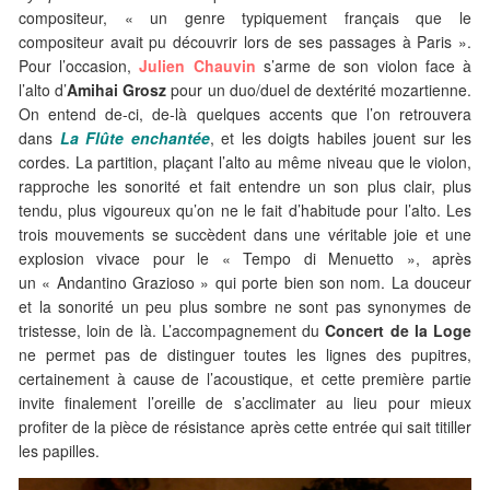
compositeur, « un genre typiquement français que le
compositeur avait pu découvrir lors de ses passages à Paris ».
Pour l’occasion,
Julien Chauvin
s’arme de son violon face à
l’alto d’
Amihai Grosz
pour un duo/duel de dextérité mozartienne.
On entend de-ci, de-là quelques accents que l’on retrouvera
dans
La Flûte enchantée
, et les doigts habiles jouent sur les
cordes. La partition, plaçant l’alto au même niveau que le violon,
rapproche les sonorité et fait entendre un son plus clair, plus
tendu, plus vigoureux qu’on ne le fait d’habitude pour l’alto. Les
trois mouvements se succèdent dans une véritable joie et une
explosion vivace pour le « Tempo di Menuetto », après
un « Andantino Grazioso » qui porte bien son nom. La douceur
et la sonorité un peu plus sombre ne sont pas synonymes de
tristesse, loin de là. L’accompagnement du
Concert de la Loge
ne permet pas de distinguer toutes les lignes des pupitres,
certainement à cause de l’acoustique, et cette première partie
invite finalement l’oreille de s’acclimater au lieu pour mieux
profiter de la pièce de résistance après cette entrée qui sait titiller
les papilles.