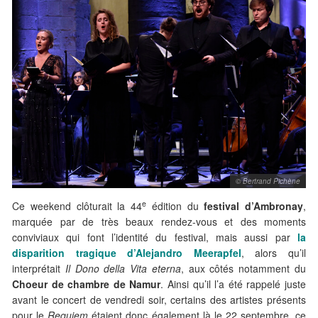
© Bertrand Pichène
e
Ce weekend clôturait la 44
édition du
festival d’Ambronay
,
marquée par de très beaux rendez-vous et des moments
conviviaux qui font l’identité du festival, mais aussi par
la
disparition tragique d’Alejandro Meerapfel
, alors qu’il
interprétait
Il Dono della Vita eterna
, aux côtés notamment du
Choeur de chambre de Namur
. Ainsi qu’il l’a été rappelé juste
avant le concert de vendredi soir, certains des artistes présents
pour le
Requiem
étaient donc également là le 22 septembre, ce