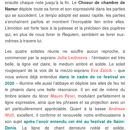
ensuite chaque note jusqu’à la fin. Le
Choeur de chambre de
Namur
déploie toute sa force et son expressivité dans les parties
qui se succèdent. Le
tempo
adopté est assez rapide, les parties
s’enchaînent parfois et montrent l’incroyable lien entre elles.
L’émotion est forte face à la justesse et la précision des pupitres
qui, en plus de nous livrer le
Requiem
, semblent se livrer eux-
mêmes à travers lui.
Les quatre solistes réunis ne souffre aucun reproche, à
commencer par la soprano
Julia Lezhneva
: l’émission est très
belle, la ligne est claire, le medium ambré et solide. Le soleil
rougeoyant de la voix de la mezzo-soprano
Eva Zaïcik
– que
nous avions déjà entendue
dans le cadre de ce festival en
2020
– illumine elle aussi l’abbaye et déploie ses ailes de feu tel
le phœnix dans une belle résonance. Il en est de même du
timbre solaire du ténor
Mauro Peter
, modulant parfaitement la
ligne expressive, ainsi que les phrases et sa projection avec un
art particulièrement appréciable. Quant à la basse
Andreas
Wolf
, excellent, il confirme et renouvelle notre enthousiasme à
son sujet
après l’avoir entendu cet été au festival de Saint-
Denis
. La ligne de chant demeure noble et solide,