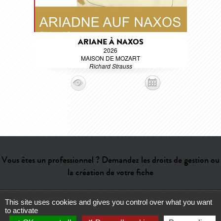
ARIANE À NAXOS
2026
MAISON DE MOZART
Richard Strauss
Vous êtes un professionnel ? Demandez les droits de gestion ou
la création de votre fiche
This site uses cookies and gives you control over what you want
Aide
-
Contact
-
Admin
-
Lexique
-
CGU
-
Qui sommes-nous ?
-
to activate
Publicité