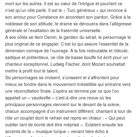
mort sur les autres. Il est au cœur de l’intrigue et pourtant ce
n’est qu’un rôle parlé. Il est le « Turc généreux » qui renonce à
son amour pour Constance en accordant son pardon. Grâce à la
noblesse de son attitude, le drame se dénouera dans l’allégresse
générale et l’exaltation de la fraternité universelle.
A ses côtés se tient Osmin, le gardien du sérail, le personnage le
plus original de ce singspiel. C’est lui qui assure l’essentiel de la
dimension comique de l’ouvrage. A la fois redoutable et ridicule,
sadique et prétentieux, ce rôle de basse bouffe fut écrit pour un
chanteur exceptionnel, Ludwig Fischer, dont Mozart souhaitait
mettre à profit tout le talent.
Six personnages se croisent, s’unissent et s’affrontent pour
mieux se fondre dans le mouvement irrésistible qui entraîne vers
une réconciliation finale. L’opéra se termine par ce que l’on
appelait un « vaudeville » c’est-à-dire une revue où les
principaux personnages viennent sur le devant de la scène,
chacun accompagné d’un instrument différent, chantant à tour de
rôle un couplet dont le refrain est repris en chœur : « Qui peut
oublier tant de bonté doit être méprisé ». Eclatent ensuite les
accents de la « musique turque » venant faire écho à