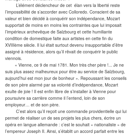
L’élément déclencheur de cet élan vers la liberté reste
l’impossibilité de s’accorder avec Colloredo. Conscient de sa
valeur et bien décidé à conquérir son indépendance, Mozart
supportait de moins en moins les contraintes que lui imposait
l’impérieux archevêque de Salzbourg et cette humiliante
condition de domestique faite aux artistes en cette fin du
XVIIIème siècle. Il lui était surtout devenu insupportable d’être
assigné à résidence, alors qu’il rêvait de conquérir le public
viennois.
« Vienne, ce 9 de mai 1781. Mon très cher père !... Je ne
suis plus assez malheureux pour être au service de Salzbourg,
aujourd’hui est mon jour de bonheur ». Repoussant les conseils
de son père alarmé par sa volonté d’indépendance, Mozart
exulte de joie ! Il est enfin libre de s’installer à Vienne pour
poursuivre sa carrière comme il l’entend, loin de son
employeur… et de son père.
C’est alors qu’il reçoit une commande providentielle qui lui
permet de réaliser un de ses projets les plus chers, écrire un
opéra en langue allemande : c’est le souhait « nationaliste » de
l’empereur Joseph II. Ainsi, s’établit un accord parfait entre les