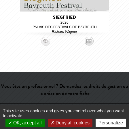
SIEGFRIED
2026
PALAIS DES FESTIVALS DE BAYREUTH
Richard Wagner
Vous êtes un professionnel ? Demandez les droits de gestion ou
la création de votre fiche
This site uses cookies and gives you control over what you want
Aide
-
Contact
-
Admin
-
Lexique
-
CGU
-
Qui sommes-nous ?
-
to activate
Publicité
OK, accept all
Deny all cookies
Personalize