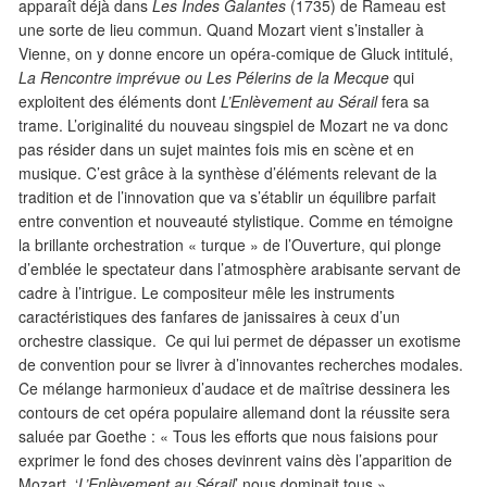
apparaît déjà dans
Les Indes Galantes
(1735) de Rameau est
une sorte de lieu commun. Quand Mozart vient s’installer à
Vienne, on y donne encore un opéra-comique de Gluck intitulé,
La Rencontre imprévue ou Les Pélerins de la Mecque
qui
exploitent des éléments dont
L’Enlèvement au Sérail
fera sa
trame. L’originalité du nouveau singspiel de Mozart ne va donc
pas résider dans un sujet maintes fois mis en scène et en
musique. C’est grâce à la synthèse d’éléments relevant de la
tradition et de l’innovation que va s’établir un équilibre parfait
entre convention et nouveauté stylistique. Comme en témoigne
la brillante orchestration « turque » de l’Ouverture, qui plonge
d’emblée le spectateur dans l’atmosphère arabisante servant de
cadre à l’intrigue. Le compositeur mêle les instruments
caractéristiques des fanfares de janissaires à ceux d’un
orchestre classique. Ce qui lui permet de dépasser un exotisme
de convention pour se livrer à d’innovantes recherches modales.
Ce mélange harmonieux d’audace et de maîtrise dessinera les
contours de cet opéra populaire allemand dont la réussite sera
saluée par Goethe : « Tous les efforts que nous faisions pour
exprimer le fond des choses devinrent vains dès l’apparition de
Mozart, ‘
L’Enlèvement au Sérail
’ nous dominait tous ».