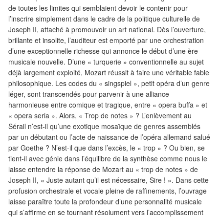
de toutes les limites qui semblaient devoir le contenir pour
l’inscrire simplement dans le cadre de la politique culturelle de
Joseph II, attaché à promouvoir un art national. Dès l’ouverture,
brillante et insolite, l’auditeur est emporté par une orchestration
d’une exceptionnelle richesse qui annonce le début d’une ère
musicale nouvelle. D’une « turquerie » conventionnelle au sujet
déjà largement exploité, Mozart réussit à faire une véritable fable
philosophique. Les codes du « singspiel », petit opéra d’un genre
léger, sont transcendés pour parvenir à une alliance
harmonieuse entre comique et tragique, entre « opera buffa » et
« opera seria ». Alors, « Trop de notes » ? L’enlèvement au
Sérail n’est-il qu’une exotique mosaïque de genres assemblés
par un débutant ou l’acte de naissance de l’opéra allemand salué
par Goethe ? N’est-il que dans l’excès, le « trop » ? Ou bien, se
tient-il avec génie dans l’équilibre de la synthèse comme nous le
laisse entendre la réponse de Mozart au « trop de notes » de
Joseph II, « Juste autant qu’il est nécessaire, Sire ! ». Dans cette
profusion orchestrale et vocale pleine de raffinements, l’ouvrage
laisse paraître toute la profondeur d’une personnalité musicale
qui s’affirme en se tournant résolument vers l’accomplissement