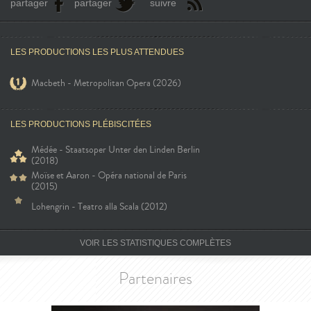
partager
partager
suivre
LES PRODUCTIONS LES PLUS ATTENDUES
Macbeth - Metropolitan Opera (2026)
LES PRODUCTIONS PLÉBISCITÉES
Médée - Staatsoper Unter den Linden Berlin
(2018)
Moïse et Aaron - Opéra national de Paris
(2015)
Lohengrin - Teatro alla Scala (2012)
VOIR LES STATISTIQUES COMPLÈTES
Partenaires