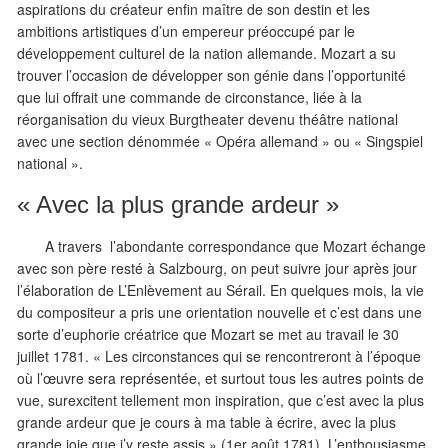
aspirations du créateur enfin maître de son destin et les
ambitions artistiques d’un empereur préoccupé par le
développement culturel de la nation allemande. Mozart a su
trouver l’occasion de développer son génie dans l’opportunité
que lui offrait une commande de circonstance, liée à la
réorganisation du vieux Burgtheater devenu théâtre national
avec une section dénommée « Opéra allemand » ou « Singspiel
national ».
« Avec la plus grande ardeur »
A travers l’abondante correspondance que Mozart échange
avec son père resté à Salzbourg, on peut suivre jour après jour
l’élaboration de L’Enlèvement au Sérail. En quelques mois, la vie
du compositeur a pris une orientation nouvelle et c’est dans une
sorte d’euphorie créatrice que Mozart se met au travail le 30
juillet 1781. « Les circonstances qui se rencontreront à l’époque
où l’œuvre sera représentée, et surtout tous les autres points de
vue, surexcitent tellement mon inspiration, que c’est avec la plus
grande ardeur que je cours à ma table à écrire, avec la plus
grande joie que j’y reste assis » (1er août 1781). L’enthousiasme