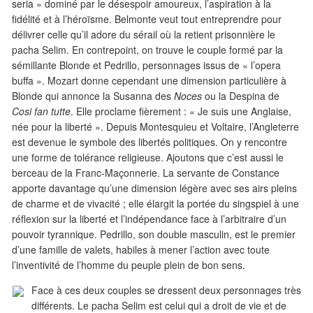
seria » dominé par le désespoir amoureux, l’aspiration à la
fidélité et à l’héroïsme. Belmonte veut tout entreprendre pour
délivrer celle qu’il adore du sérail où la retient prisonnière le
pacha Selim. En contrepoint, on trouve le couple formé par la
sémillante Blonde et Pedrillo, personnages issus de « l’opera
buffa ». Mozart donne cependant une dimension particulière à
Blonde qui annonce la Susanna des
Noces
ou la Despina de
Cosi fan tutte
. Elle proclame fièrement : « Je suis une Anglaise,
née pour la liberté ». Depuis Montesquieu et Voltaire, l’Angleterre
est devenue le symbole des libertés politiques. On y rencontre
une forme de tolérance religieuse. Ajoutons que c’est aussi le
berceau de la Franc-Maçonnerie. La servante de Constance
apporte davantage qu’une dimension légère avec ses airs pleins
de charme et de vivacité ; elle élargit la portée du singspiel à une
réflexion sur la liberté et l’indépendance face à l’arbitraire d’un
pouvoir tyrannique. Pedrillo, son double masculin, est le premier
d’une famille de valets, habiles à mener l’action avec toute
l’inventivité de l’homme du peuple plein de bon sens.
Face à ces deux couples se dressent deux personnages très
différents. Le pacha Selim est celui qui a droit de vie et de