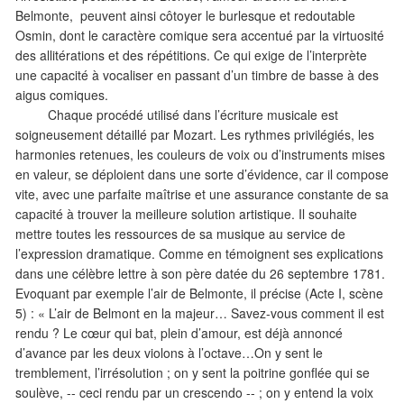
Belmonte, peuvent ainsi côtoyer le burlesque et redoutable
Osmin, dont le caractère comique sera accentué par la virtuosité
des allitérations et des répétitions. Ce qui exige de l’interprète
une capacité à vocaliser en passant d’un timbre de basse à des
aigus comiques.
Chaque procédé utilisé dans l’écriture musicale est
soigneusement détaillé par Mozart. Les rythmes privilégiés, les
harmonies retenues, les couleurs de voix ou d’instruments mises
en valeur, se déploient dans une sorte d’évidence, car il compose
vite, avec une parfaite maîtrise et une assurance constante de sa
capacité à trouver la meilleure solution artistique. Il souhaite
mettre toutes les ressources de sa musique au service de
l’expression dramatique. Comme en témoignent ses explications
dans une célèbre lettre à son père datée du 26 septembre 1781.
Evoquant par exemple l’air de Belmonte, il précise (Acte I, scène
5) : « L’air de Belmont en la majeur… Savez-vous comment il est
rendu ? Le cœur qui bat, plein d’amour, est déjà annoncé
d’avance par les deux violons à l’octave…On y sent le
tremblement, l’irrésolution ; on y sent la poitrine gonflée qui se
soulève, -- ceci rendu par un crescendo -- ; on y entend la voix