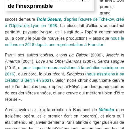
le livret. Son
de l’inexprimable
premier
grand
succès demeure
Trois Soeurs
, d’après l’œuvre de Tchekov, créé
à l’Opéra de Lyon en 1998
. La pièce fait d’ailleurs aujourd’hui
partie du paysage lyrique, et il s’agit de « l’opéra contemporain
qui a connu le plus de nouvelles productions » ainsi que
nous le
notions en 2018 depuis une représentation à Francfort
.
Parmi ses autres opéras, citons
Le Balcon
(2002),
Angels in
America
(2004),
Love and Other Demons
(2007),
Senza sangue
(2015, et
pour laquelle nous assistions à la création scénique en
2016
), ou encore, le plus récent,
Sleepless
(
nous assistions à sa
création à Berlin en 2021
). Selon notre chroniqueur, cette œuvre
est « l’un des plus beaux opéras d’Eötvös, un des grands opéras
de ces dernières années, et une œuvre qui mériterait bien d’être
reprise ».
Après avoir assisté à la création à Budapest de
Valuska
(son
treizième opéra, et le premier écrit en hongrois), et alors qu’il
était attendu en janvier dernier à Paris afin de diriger plusieurs de
ses œuvres dans le cadre d’événements en son honneur, le chef