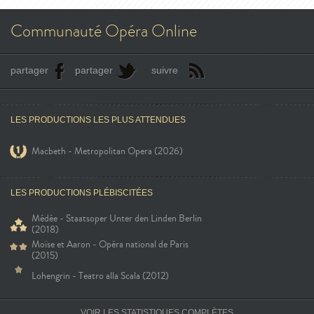
Communauté Opéra Online
partager
partager
suivre
LES PRODUCTIONS LES PLUS ATTENDUES
Macbeth - Metropolitan Opera (2026)
LES PRODUCTIONS PLÉBISCITÉES
Médée - Staatsoper Unter den Linden Berlin
(2018)
Moïse et Aaron - Opéra national de Paris
(2015)
Lohengrin - Teatro alla Scala (2012)
VOIR LES STATISTIQUES COMPLÈTES