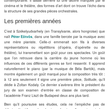
contemporaine. Il laisse derrière lui une œuvre marquée par le
cinéma et le théâtre, des formes d’art dont on trouve l’écho dans
la structure de ses grandes pièces orchestrales.
Les premières années
C’est à Székelyudvarhely (en Transylvanie, alors hongroise) que
naît
Péter Eötvös
, dans une famille bercée par la musique avec
une mère pianiste. Celle-ci emmenait son fils à diverses
représentations ou répétitions (d’opéra, d’opérette ou de
théâtre), lui transmettant son goût pour ces spectacles. Un goût
que l’on retrouve dans la carrière du jeune homme où les
influences de ces différents genres se font ressentir. Il apprend
naturellement le piano (par la musique de Béla Bartók), mais
montre également un goût marqué pour la composition très tôt :
à 12 ans seulement il signe une première pièce,
Solitude
, qu’il
dédie à Zoltan Kodaly. Ce dernier s’avèrera être le président du
jury de son examen d'entrée en classe de composition de
l’académie Franz Liszt de Budapest deux ans plus tard.
Bien qu’il poursuive ses études, cela ne l’empêche pas de