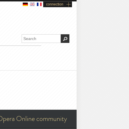
connection
Opera Online community