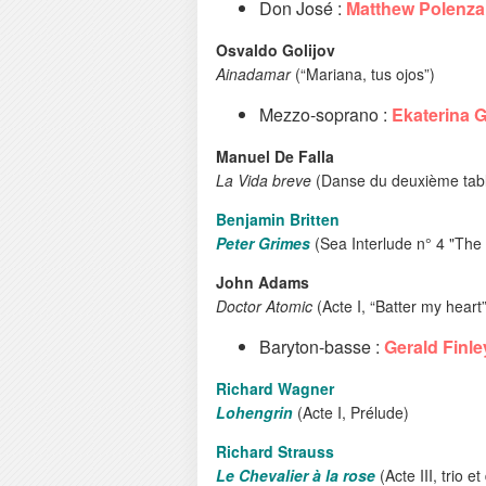
Don José :
Matthew Polenza
Osvaldo Golijov
Ainadamar
(“Mariana, tus ojos”)
Mezzo-soprano :
Ekaterina 
Manuel De Falla
La Vida breve
(Danse du deuxième tab
Benjamin Britten
Peter Grimes
(Sea Interlude n° 4 "The
John Adams
Doctor Atomic
(Acte I, “Batter my heart”
Baryton-basse :
Gerald Finle
Richard Wagner
Lohengrin
(Acte I, Prélude)
Richard Strauss
Le Chevalier à la rose
(Acte III, trio et