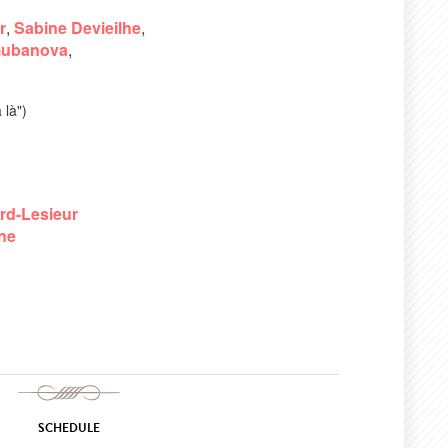
r
,
Sabine Devieilhe
,
Gubanova
,
 là")
rd-Lesieur
ne
SCHEDULE