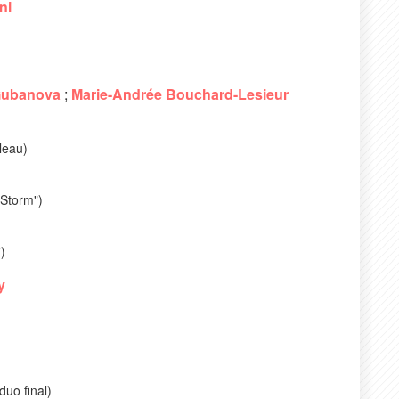
ni
Gubanova
;
Marie-Andrée Bouchard-Lesieur
leau)
 Storm")
)
y
 duo final)