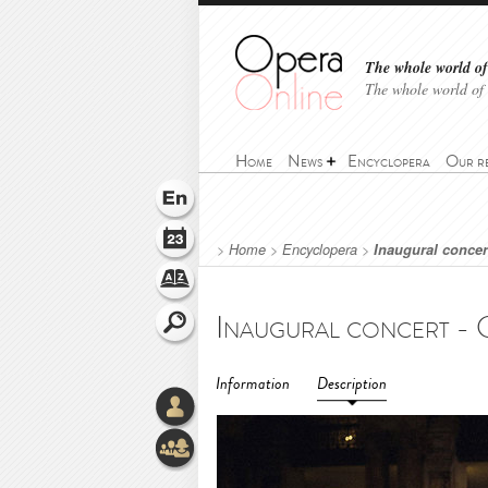
The whole world of 
The whole world of
Home
News
Encyclopera
Our r
>
Home
>
Encyclopera
>
Inaugural concer
Information
Description