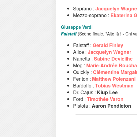
Soprano :
Jacquelyn Wagne
Mezzo-soprano :
Ekaterina 
Giuseppe Verdi
Falstaff
(Scène finale, "Alto là ! - Chi va
Falstaff :
Gerald Finley
Alice :
Jacquelyn Wagner
Nanetta :
Sabine Devieilhe
Meg :
Marie-Andrée Boucha
Quickly :
Clémentine Margai
Fenton :
Matthew Polenzani
Bardolfo :
Tobias Westman
Dr. Cajus :
Kiup Lee
Ford :
Timothée Varon
Pistola :
Aaron Pendleton