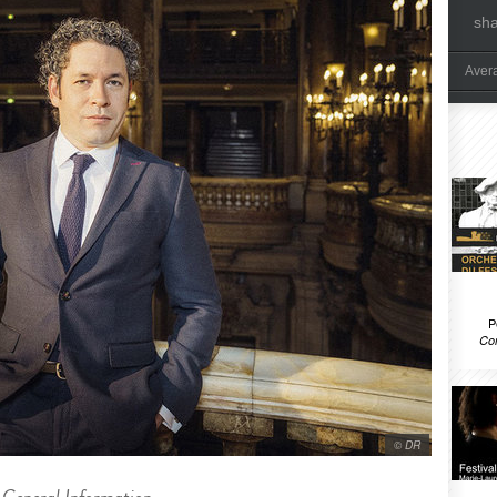
sh
Aver
P
Com
© DR