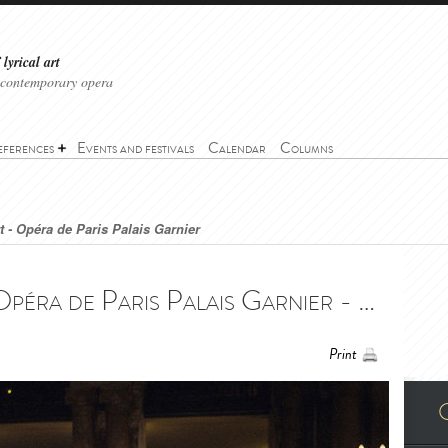
lyrical art
 contemporary opera
eferences
Events and festivals
Calendar
Columns
t - Opéra de Paris Palais Garnier
Inaugural concert - Opéra de Paris Palais Garnier - Concert inaugural de l'Opéra de Paris - Palais Garnier (2021)
Print