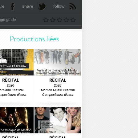
are
share
follow
age grade
Productions liées
RÉCITAL
RÉCITAL
2026
2026
erelada Festival
Menton Music Festival
positeurs divers
Compositeurs divers