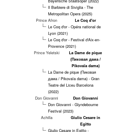
Bayerische Staatsoper (2022)
Il Barbiere di Siviglia - The
Metropolitan Opera (2025)
Prince Afron
Le Coq d'or
Le Coq d'or - Opéra national de
Lyon (2021)
Le Coq d'or - Festival d'Aix-en-
Provence (2021)
Prince Yeletski
La Dame de pique
(Пиковая дама /
Pikovaïa dama)
La Dame de pique (Пиковая
дама / Pikovaïa dama) - Gran
Teatre del Liceu Barcelona
(2022)
Don Giovanni
Don Giovanni
Don Giovanni - Glyndebourne
Festival (2023)
Achilla
Giulio Cesare in
Egitto
Giulio Cesare in Egitto -