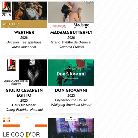
WERTHER
MADAMA BUTTERFLY
2026
2026
Grosses Festspielhaus
Grand Théâtre de Genève.
Jules Massenet
Giacomo Puccini
GIULIO CESARE IN
DON GIOVANNI
EGITTO
2023
Glyndebourne House
2025
Haus für Mozart
Wolfgang Amadeus Mozart
Georg Friedrich Haendel