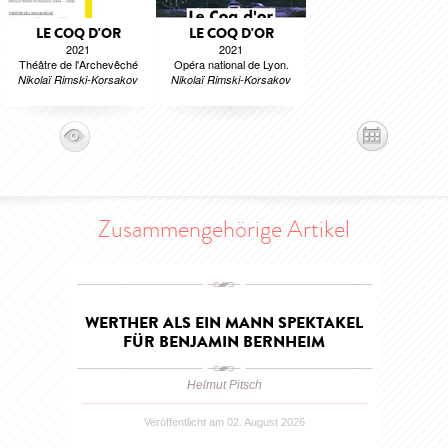
LE COQ D'OR
LE COQ D'OR
2021
2021
Théâtre de l'Archevêché
Opéra national de Lyon.
Nikolaï Rimski-Korsakov
Nikolaï Rimski-Korsakov
Zusammengehörige Artikel
WERTHER ALS EIN MANN SPEKTAKEL
FÜR BENJAMIN BERNHEIM
Helmut Pitsch
Veröffentlicht am 02. August 2026