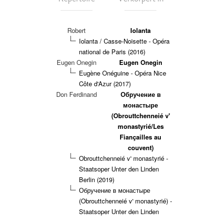
Robert
Iolanta
Iolanta / Casse-Noisette - Opéra
national de Paris (2016)
Eugen Onegin
Eugen Onegin
Eugène Onéguine - Opéra Nice
Côte d'Azur (2017)
Don Ferdinand
Обручение в
монастыре
(Obrouttchenneié v'
monastyrié/Les
Fiançailles au
couvent)
Obrouttchenneié v' monastyrié -
Staatsoper Unter den Linden
Berlin (2019)
Обручение в монастыре
(Obrouttchenneié v' monastyrié) -
Staatsoper Unter den Linden