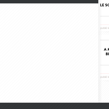
LE S
publié 
A 
B
publié 