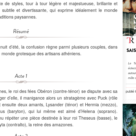
te de styles, tour à tour légère et majestueuse, brillante et
 subtile et divertissante, qui exprime idéalement le monde
aditions paysannes.
Résumé
it d’été, la confusion règne parmi plusieurs couples, dans
SAI
le monde grotesque des artisans athéniens.
Le Te
éclect
autou
Acte 1
mêle 
es, le roi des fées Obéron (contre-ténor) se dispute avec sa
publié 
er d’elle, il manigance alors un stratagème avec Puck (rôle
ent ensuite deux amants, Lysander (ténor) et Hermia (mezzo),
us (baryton), qui lui même est aimé d’Helena (soprano).
nu répéter une pièce destinée à leur roi Theseus (basse), le
ta (contralto), la reine des amazones.