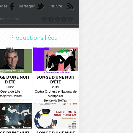
ager
partager
suivre
nne notation
Productions liées
GE D’UNE NUIT
SONGE D’UNE NUIT
D’ÉTÉ
D’ÉTÉ
2022
2019
Opéra de Lille
Opéra Orchestre National de
Montpellier
enjamin Britten
Benjamin Britten