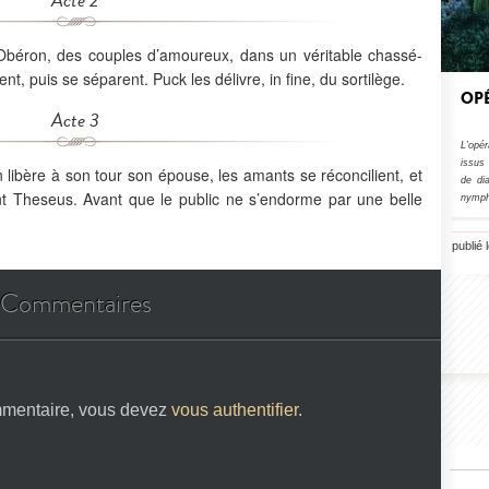
Acte 2
 Obéron, des couples d’amoureux, dans un véritable chassé-
nt, puis se séparent. Puck les délivre, in fine, du sortilège.
OPÉ
Acte 3
L’opér
issus 
bère à son tour son épouse, les amants se réconcilient, et
de di
ant Theseus. Avant que le public ne s’endorme par une belle
nymph
publié 
Commentaires
mmentaire, vous devez
vous authentifier
.