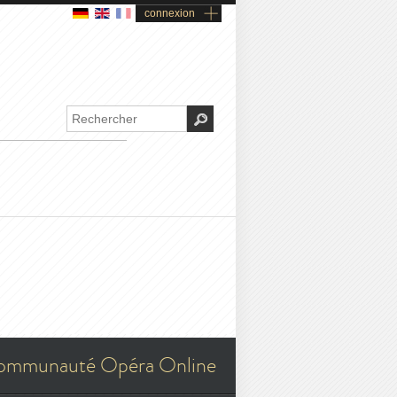
connexion
ommunauté Opéra Online