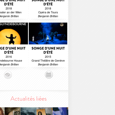
GE D’UNE NUIT
SONGE D’UNE NUIT
D’ÉTÉ
D’ÉTÉ
2018
2018
eater an der Wien
Opéra de Tours
enjamin Britten
Benjamin Britten
GE D’UNE NUIT
SONGE D’UNE NUIT
D’ÉTÉ
D’ÉTÉ
2016
2015
ndebourne House
Grand Théâtre de Genève
enjamin Britten
Benjamin Britten
Actualités liées