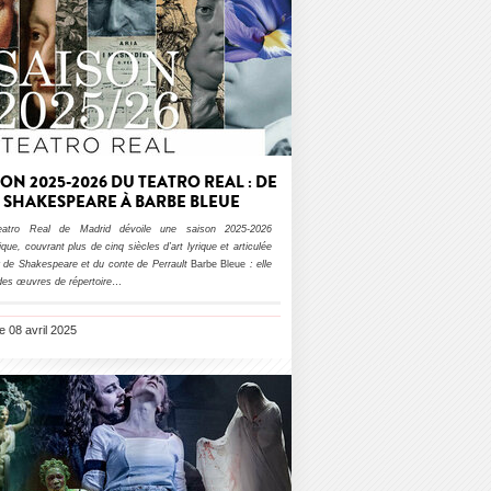
SON 2025-2026 DU TEATRO REAL : DE
SHAKESPEARE À BARBE BLEUE
atro Real de Madrid dévoile une saison 2025-2026
ique, couvrant plus de cinq siècles d’art lyrique et articulée
r de Shakespeare et du conte de Perrault
Barbe Bleue
: elle
des œuvres de répertoire
…
le 08 avril 2025