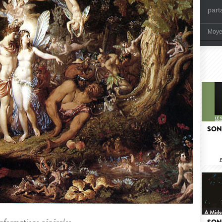
part
Moye
SON
B