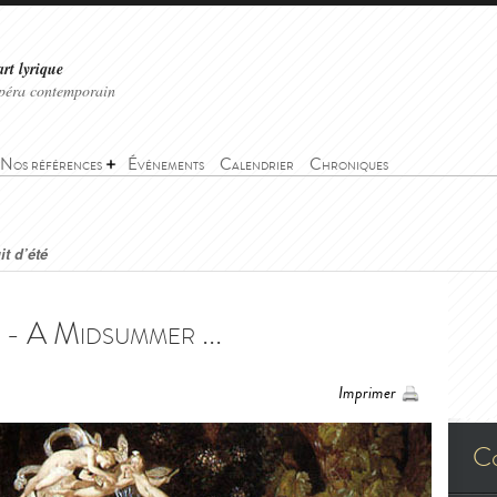
art lyrique
'opéra contemporain
Nos références
Événements
Calendrier
Chroniques
t d’été
 - A Midsummer ...
Imprimer
C