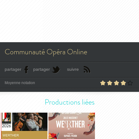
Communauté Opéra Online
partager
partager
suivre
Moyenne notation
Productions liées