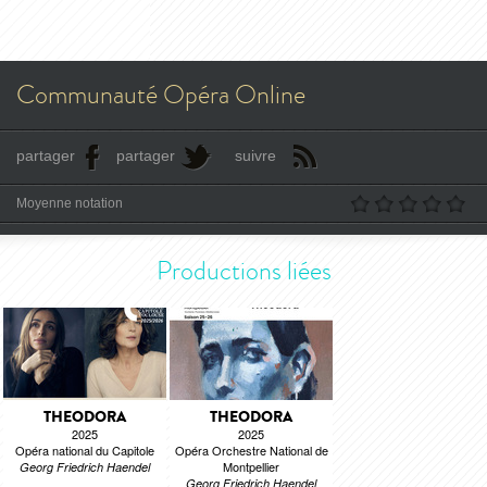
Communauté Opéra Online
partager
partager
suivre
Moyenne notation
Productions liées
THEODORA
THEODORA
2025
2025
Opéra national du Capitole
Opéra Orchestre National de
Montpellier
Georg Friedrich Haendel
Georg Friedrich Haendel