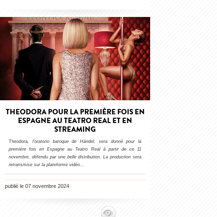
THEODORA POUR LA PREMIÈRE FOIS EN
ESPAGNE AU TEATRO REAL ET EN
STREAMING
Theodora
, l’oratorio baroque de Händel, sera donné pour la
première fois en Espagne au Teatro Real à partir de ce 11
novembre, défendu par une belle distribution. La production sera
retransmise sur la plateforme vidéo
…
publié le 07 novembre 2024