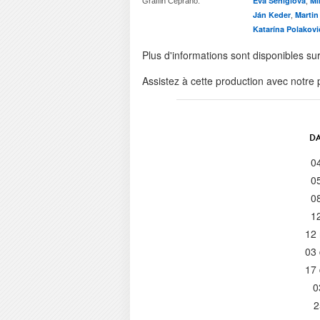
Eva Šeniglová
Mi
Gräffin Ceprano:
,
Ján Keder
Martin
,
Katarína Polakov
Plus d'informations sont disponibles su
Assistez à cette production avec notre
DA
0
0
0
1
12
03
17
0
2