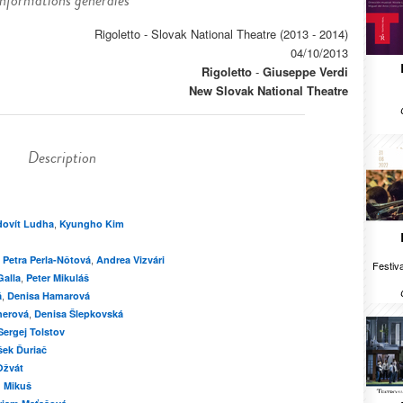
Informations générales
Rigoletto - Slovak National Theatre (2013 - 2014)
04/10/2013
Rigoletto
-
Giuseppe Verdi
New Slovak National Theatre
Description
ovít Ludha
Kyungho Kim
,
Petra Perla-Nôtová
Andrea Vizvári
,
,
Festiva
Galla
Peter Mikuláš
,
á
Denisa Hamarová
,
herová
Denisa Šlepkovská
,
Sergej Tolstov
šek Ďuriač
Ožvát
n Mikuš