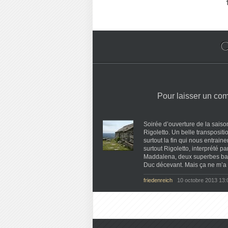
C
Pour laisser un co
Soirée d’ouverture de la sais
Rigoletto. Un belle transposit
surtout la fin qui nous entrain
surtout Rigoletto, interprété p
Maddalena, deux superbes ba
Duc décevant. Mais ça ne m’a 
friedenreich
10 octobre 2013 13: