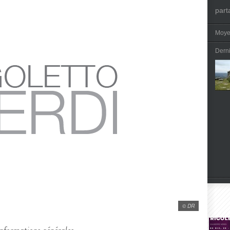
part
Moye
Dern
© DR