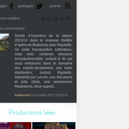
ager
partager
suivre
nne notation
ier commentaire
Soirée d’ouverture de la saison
2013/14 dans le nouveau théâtre
d’opéra de Bratislava avec Rigoletto.
Un belle transposition esthétique,
mais avec certaines allusions
incompréhensible, surtout la fin qui
nous entrainent dans le domaine
des esprits.Vocalement, une belle
distribution, surtout Rigoletto,
interprété par Leo An, une très jeune
et jolie Gilda, une plantureuse
Maddalena, deux superb...
friedenreich
10 octobre 2013 13:03:35
Productions liées