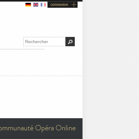
connexion
ommunauté Opéra Online