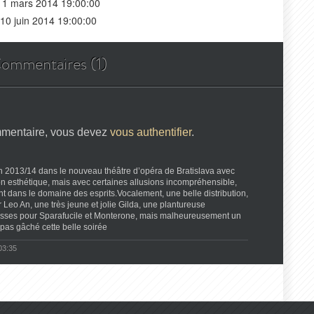
11 mars 2014 19:00:00
10 juin 2014 19:00:00
ommentaires (1)
mmentaire, vous devez
vous authentifier
.
on 2013/14 dans le nouveau théâtre d’opéra de Bratislava avec
ion esthétique, mais avec certaines allusions incompréhensible,
ent dans le domaine des esprits.Vocalement, une belle distribution,
ar Leo An, une très jeune et jolie Gilda, une plantureuse
sses pour Sparafucile et Monterone, mais malheureusement un
pas gâché cette belle soirée
03:35