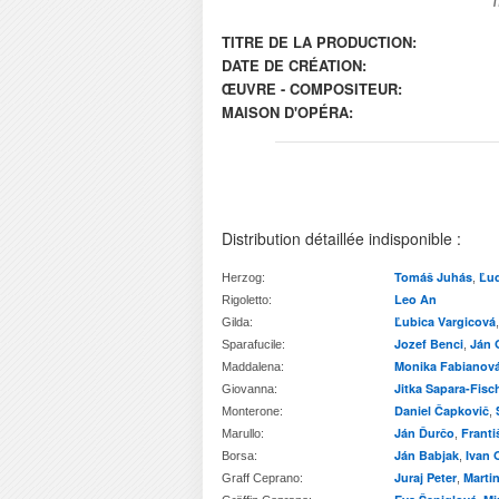
TITRE DE LA PRODUCTION:
DATE DE CRÉATION:
ŒUVRE - COMPOSITEUR:
MAISON D'OPÉRA:
Distribution détaillée indisponible :
Tomáš Juhás
Ľud
Herzog:
,
Leo An
Rigoletto:
Ľubica Vargicová
Gilda:
Jozef Benci
Ján 
Sparafucile:
,
Monika Fabianov
Maddalena:
Jitka Sapara-Fisc
Giovanna:
Daniel Čapkovič
Monterone:
,
Ján Ďurčo
Franti
Marullo:
,
Ján Babjak
Ivan 
Borsa:
,
Juraj Peter
Marti
Graff Ceprano:
,