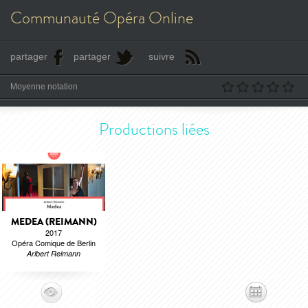
Communauté Opéra Online
partager
partager
suivre
Moyenne notation
Productions liées
MEDEA (REIMANN)
2017
Opéra Comique de Berlin
Aribert Reimann