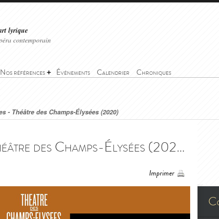
art lyrique
'opéra contemporain
Nos références
Événements
Calendrier
Chroniques
es - Théâtre des Champs-Élysées (2020)
Les Petites Noces - Théâtre des Champs-Élysées (2020) - Les Petites Noces - Théâtre des Champs-Élysées (2020)
Imprimer
C