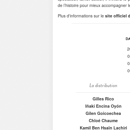
de l’histoire pour mieux accompagner le
Plus d'informations sur le
site officie
DA
2
0
0
0
La distribution
Gilles Rico
Iñaki Encina Oyón
Gilen Goicoechea
Chloé Chaume
Kamil Ben Hsaïn Lachiri