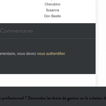
Cherubino
Susanna
Don Basilio
Commentaires
mmentaire, vous devez
vous authentifier
.
 professionnel ? Demandez les droits de gestion ou la création d