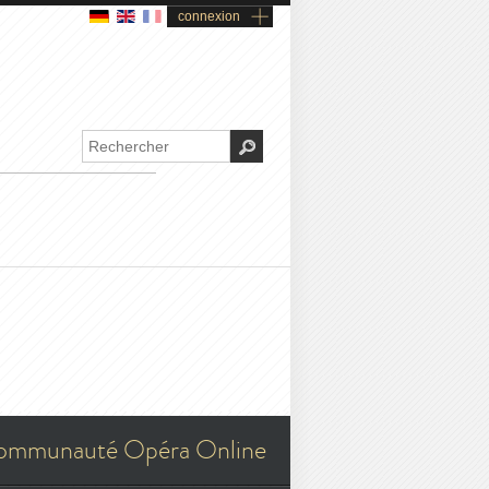
connexion
ommunauté Opéra Online