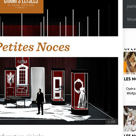
part
Moye
LES N
Opéra 
Wolfg
© DR