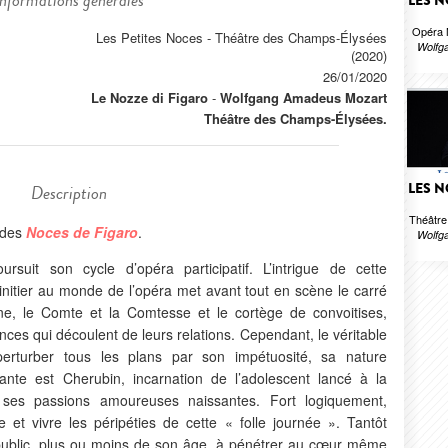
Informations générales
LES N
Opéra M
Les Petites Noces - Théâtre des Champs-Élysées
Wolfg
(2020)
26/01/2020
Le Nozze di Figaro
-
Wolfgang Amadeus Mozart
Théâtre des Champs-Élysées.
LES N
Description
Théâtr
e des
Noces de Figaro
.
Wolfg
uit son cycle d’opéra participatif. L’intrigue de cette
 initier au monde de l’opéra met avant tout en scène le carré
e, le Comte et la Comtesse et le cortège de convoitises,
nces qui découlent de leurs relations. Cependant, le véritable
 perturber tous les plans par son impétuosité, sa nature
nante est Cherubin, incarnation de l’adolescent lancé à la
ses passions amoureuses naissantes. Fort logiquement,
 et vivre les péripéties de cette « folle journée ». Tantôt
 le public, plus ou moins de son âge, à pénétrer au cœur même