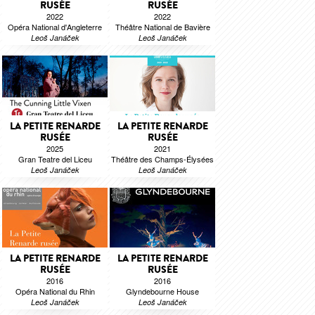
RUSÉE
RUSÉE
2022
2022
Opéra National d'Angleterre
Théâtre National de Bavière
Leoš Janáček
Leoš Janáček
LA PETITE RENARDE
LA PETITE RENARDE
RUSÉE
RUSÉE
2025
2021
Gran Teatre del Liceu
Théâtre des Champs-Élysées
Leoš Janáček
Leoš Janáček
LA PETITE RENARDE
LA PETITE RENARDE
RUSÉE
RUSÉE
2016
2016
Opéra National du Rhin
Glyndebourne House
Leoš Janáček
Leoš Janáček