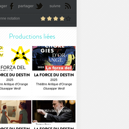
ager
partager
suivre
nne notation
Productions liées
ORCE DU DESTIN
LA FORCE DU DESTIN
2025
2025
re Antique d'Orange
Théâtre Antique d'Orange
Giuseppe Verdi
Giuseppe Verdi