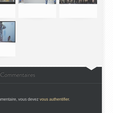
Commentaires
mmentaire, vous devez
vous authentifier
.