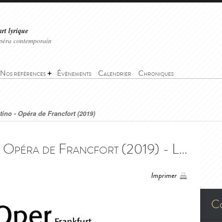
art lyrique
'opéra contemporain
Nos références
Événements
Calendrier
Chroniques
tino - Opéra de Francfort (2019)
La forza del destino - Opéra de Francfort (2019) - La forza del destino - Oper Frankfurt (2019)
Imprimer
C