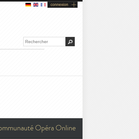
connexion
ommunauté Opéra Online