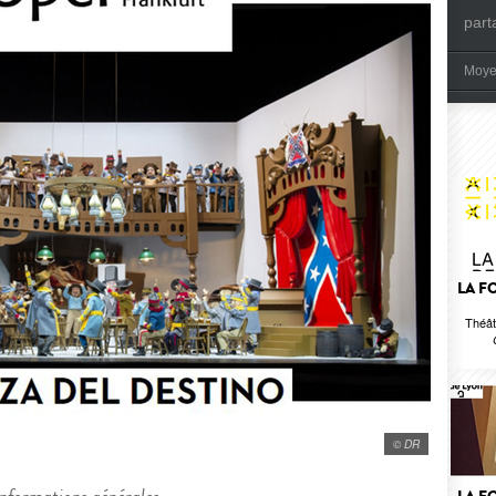
part
Moye
LA F
Théât
© DR