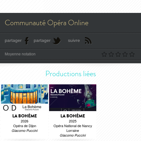
Communauté Opéra Online
partager
partager
suivre
Moyenne notation
Productions liées
LA BOHÈME
LA BOHÈME
2026
2025
Opéra de Dijon
Opéra National de Nancy
Lorraine
Giacomo Puccini
Giacomo Puccini