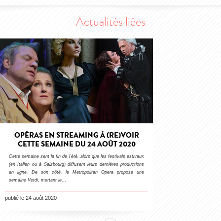
Actualités liées
OPÉRAS EN STREAMING À (RE)VOIR
CETTE SEMAINE DU 24 AOÛT 2020
Cette semaine sent la fin de l'été, alors que les festivals estivaux
(en Italien ou à Salzbourg) diffusent leurs dernières productions
en ligne. De son côté, le Metropolitan Opera propose une
semaine Verdi, mettant le
…
publié le 24 août 2020