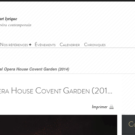
art lyrique
'opéra contemporain
Nos références
Événements
Calendrier
Chroniques
al Opera House Covent Garden (2014)
Idoménée - Royal Opera House Covent Garden (2014) - Idomeneo - Royal Opera House Covent Garden (2014)
Imprimer
C