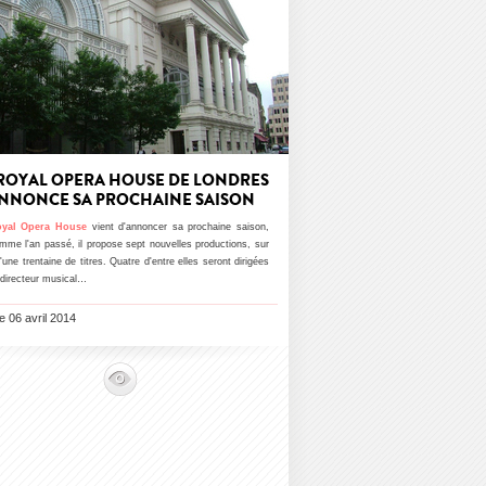
 ROYAL OPERA HOUSE DE LONDRES
NNONCE SA PROCHAINE SAISON
yal Opera House
vient d'annoncer sa prochaine saison,
mme l'an passé, il propose sept nouvelles productions, sur
'une trentaine de titres. Quatre d'entre elles seront dirigées
 directeur musical…
le 06 avril 2014