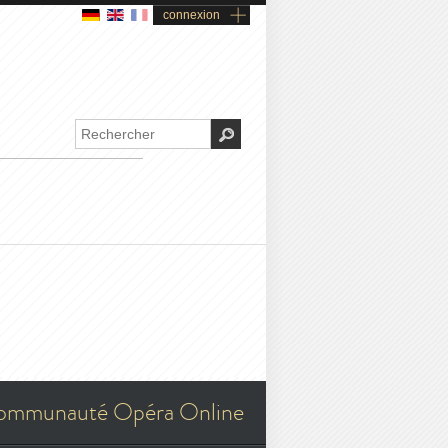
connexion
ommunauté Opéra Online