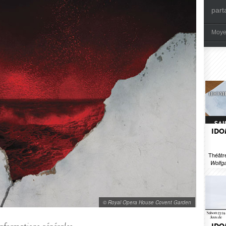
part
Moye
IDO
Théâtr
Wolfg
© Royal Opera House Covent Garden