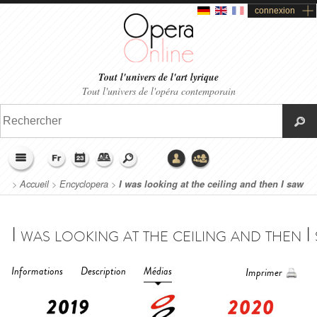
connexion
Tout l'univers de l'art lyrique
Tout l'univers de l'opéra contemporain
>
Accueil
>
Encyclopera
>
I was looking at the ceiling and then I saw
the sky - Opéra national de Lyon (2020)
Informations
Description
Médias
Imprimer