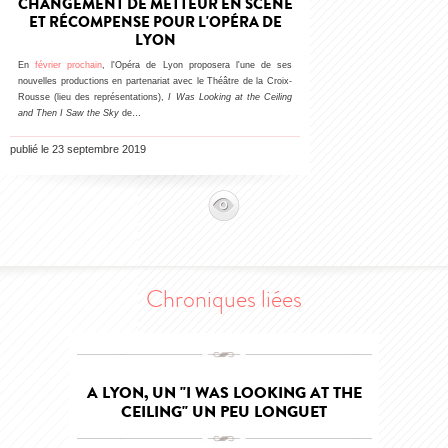
CHANGEMENT DE METTEUR EN SCÈNE
ET RÉCOMPENSE POUR L'OPÉRA DE
LYON
En
février prochain
, l'Opéra de Lyon proposera l'une de ses
nouvelles productions en partenariat avec le Théâtre de la Croix-
Rousse (lieu des représentations),
I Was Looking at the Ceiling
and Then I Saw the Sky
de…
publié le 23 septembre 2019
Chroniques liées
A LYON, UN "I WAS LOOKING AT THE
CEILING" UN PEU LONGUET