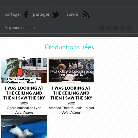
partager
partager
suivre
Moyenne notation
Productions liées
I WAS LOOKING AT
I WAS LOOKING AT
THE CEILING AND
THE CEILING AND
THEN I SAW THE SKY
THEN I SAW THE SKY
2020
2022
Opéra national de Lyon
Athénée Théâtre Louis-Jouvet
John Adams
John Adams