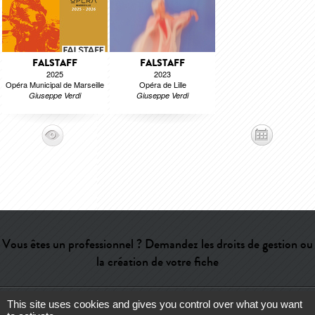
FALSTAFF
FALSTAFF
2025
2023
Opéra Municipal de Marseille
Opéra de Lille
Giuseppe Verdi
Giuseppe Verdi
Vous êtes un professionnel ? Demandez les droits de gestion ou
la création de votre fiche
This site uses cookies and gives you control over what you want
Aide
-
Contact
-
Admin
-
Lexique
-
CGU
-
Qui sommes-nous ?
-