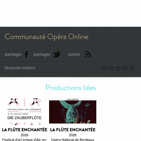
Communauté Opéra Online
partager
partager
suivre
Moyenne notation
Productions liées
LA FLÛTE ENCHANTÉE
LA FLÛTE ENCHANTÉE
2026
2026
Festival d'art lyrique d'Aix-en-
Opéra National de Bordeaux