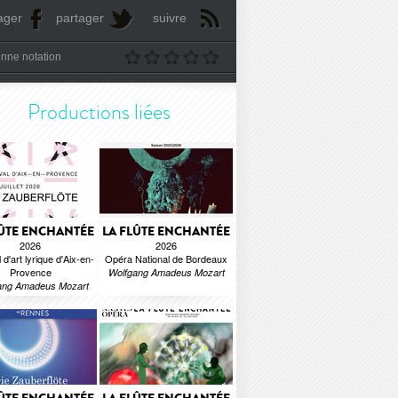
ager
partager
suivre
nne notation
Productions liées
LÛTE ENCHANTÉE
LA FLÛTE ENCHANTÉE
2026
2026
 d'art lyrique d'Aix-en-
Opéra National de Bordeaux
Provence
Wolfgang Amadeus Mozart
ang Amadeus Mozart