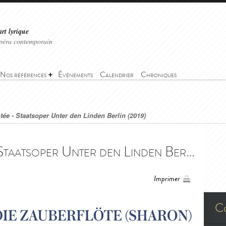
art lyrique
'opéra contemporain
Nos références
Événements
Calendrier
Chroniques
tée - Staatsoper Unter den Linden Berlin (2019)
La Flûte enchantée - Staatsoper Unter den Linden Berlin (2019) - Die Zauberflöte - Staatsoper Unter den Linden Berlin (septembre-décembre 2019)
Imprimer
C