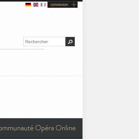
connexion
ommunauté Opéra Online