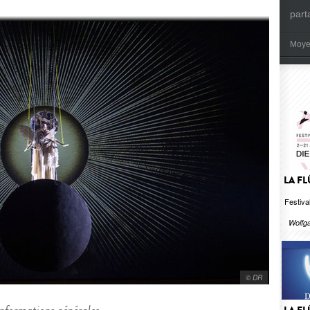
part
Moye
LA F
Festival
Wolfg
© DR