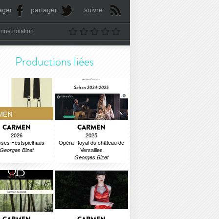
ager
partager
suivre
nne notation
Productions liées
CARMEN
CARMEN
2026
2025
ses Festspielhaus
Opéra Royal du château de
Versailles
Georges Bizet
Georges Bizet