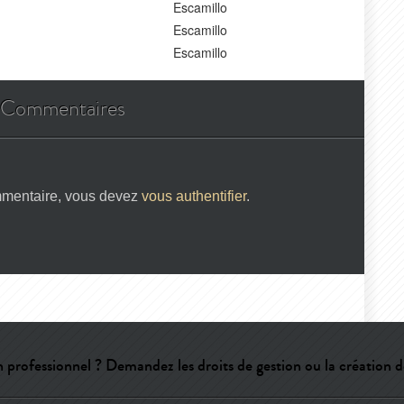
Escamillo
Escamillo
Escamillo
Commentaires
mmentaire, vous devez
vous authentifier
.
 professionnel ? Demandez les droits de gestion ou la création d