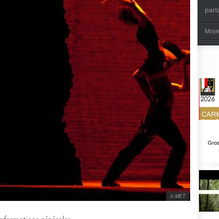
part
Moye
Gros
© MET