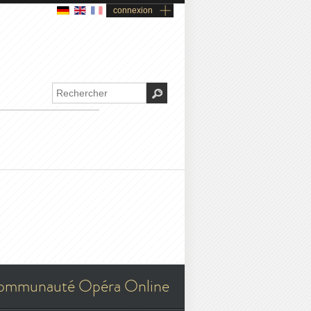
connexion
ommunauté Opéra Online