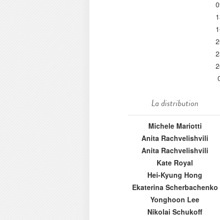
0
1
1
2
2
2
La distribution
Michele Mariotti
Anita Rachvelishvili
Anita Rachvelishvili
Kate Royal
Hei-Kyung Hong
Ekaterina Scherbachenko
Yonghoon Lee
Nikolai Schukoff