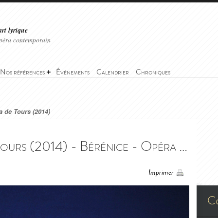
art lyrique
'opéra contemporain
Nos références
Événements
Calendrier
Chroniques
a de Tours (2014)
Bérénice - Opéra de Tours (2014) - Bérénice - Opéra de Tours (2014)
Imprimer
C