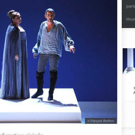
part
Moye
A
© François Berthon