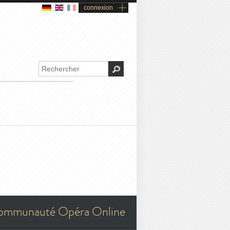
connexion
ommunauté Opéra Online