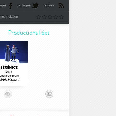
ager
partager
suivre
nne notation
Productions liées
BÉRÉNICE
2014
Opéra de Tours
lbéric Magnard