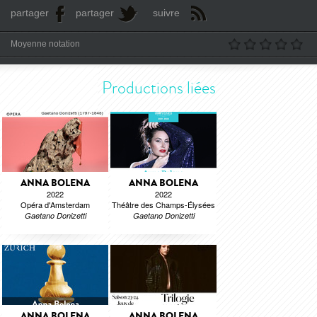
partager
partager
suivre
Moyenne notation
Productions liées
ANNA BOLENA
ANNA BOLENA
2022
2022
Opéra d'Amsterdam
Théâtre des Champs-Élysées
Gaetano Donizetti
Gaetano Donizetti
ANNA BOLENA
ANNA BOLENA