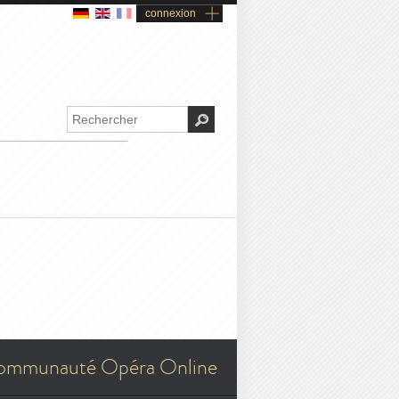
connexion
ommunauté Opéra Online