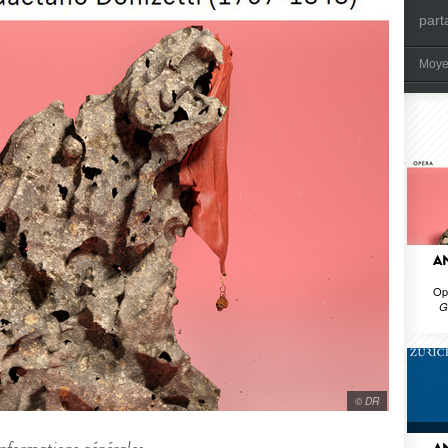
part
Moye
A
Op
G
© DR