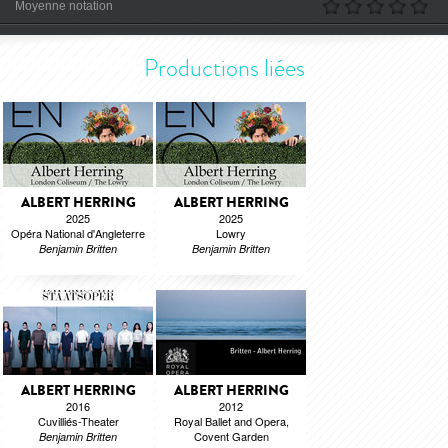
Moyenne notation
Productions liées
ALBERT HERRING
ALBERT HERRING
2025
2025
Opéra National d'Angleterre
Lowry
Benjamin Britten
Benjamin Britten
ALBERT HERRING
ALBERT HERRING
2016
2012
Cuvilliés-Theater
Royal Ballet and Opera,
Covent Garden
Benjamin Britten