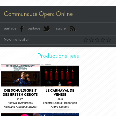
Communauté Opéra Online
partager
partager
suivre
Moyenne notation
Productions liées
DIE SCHULDIGKEIT
LE CARNAVAL DE
DES ERSTEN GEBOTS
VENISE
2025
2025
Festival d'Ambronay
Théâtre Ledoux, Besançon
Wolfgang Amadeus Mozart
André Campra