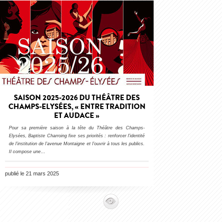
SAISON 2025-2026 DU THÉÂTRE DES
CHAMPS-ELYSÉES, « ENTRE TRADITION
ET AUDACE »
Pour sa première saison à la tête du Théâtre des Champs-
Elysées, Baptiste Charroing fixe ses priorités : renforcer l’identité
de l’institution de l’avenue Montaigne et l’ouvrir à tous les publics.
Il compose une
…
publié le 21 mars 2025