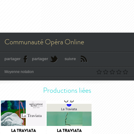
Communauté Opéra Online
partager
partager
suivre
Moyenne notation
Productions liées
LA TRAVIATA
LA TRAVIATA