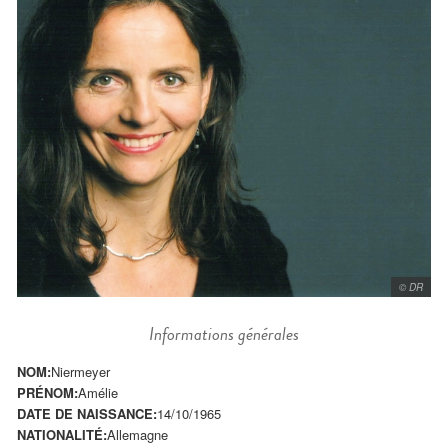
© DR
Informations générales
NOM:
Niermeyer
PRÉNOM:
Amélie
DATE DE NAISSANCE:
14/10/1965
NATIONALITÉ:
Allemagne