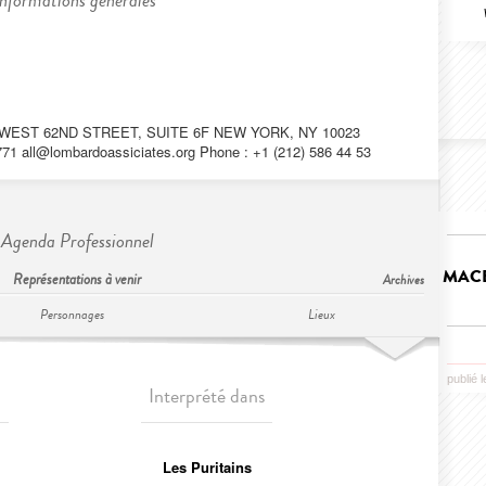
Informations générales
EST 62ND STREET, SUITE 6F NEW YORK, NY 10023
5771
all@lombardoassiciates.org
Phone : +1 (212) 586 44 53
Agenda Professionnel
MACB
Représentations à venir
Archives
Personnages
Lieux
publié 
Interprété dans
Les Puritains