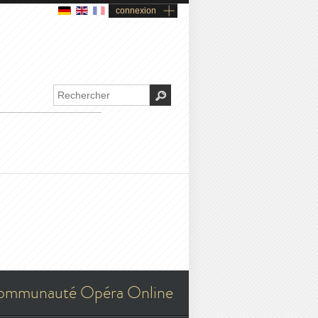
connexion
ommunauté Opéra Online