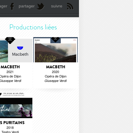
ager
partager
suivre
Productions liées
MACBETH
MACBETH
2021
2020
Opéra de Dijon
Opéra de Dijon
Giuseppe Verdi
Giuseppe Verdi
ES PURITAINS
2018
Teatro Verdi