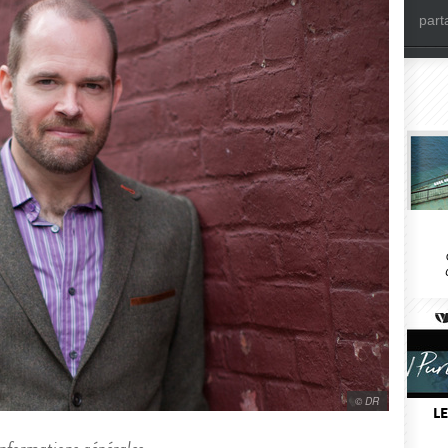
part
© DR
L