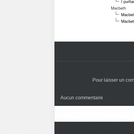
I purit
Macbeth
Macbeth
Macbeth
Pour laisser un co
Aucun commentaire