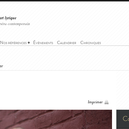
art lyrique
'opéra contemporain
Nos références
Événements
Calendrier
Chroniques
er
Imprimer
C