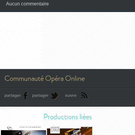
Aucun commentaire
Communauté Opéra Online
partager
partager
suivre
Productions liées