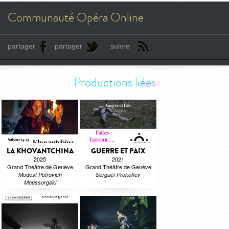
Communauté Opéra Online
partager
partager
suivre
Productions liées
LA KHOVANTCHINA
GUERRE ET PAIX
2025
2021
Grand Théâtre de Genève
Grand Théâtre de Genève
Modest Petrovich
Sergueï Prokofiev
Moussorgski