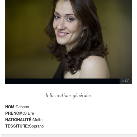
© DR
Informations générales
NOM:
Debono
PRÉNOM:
Claire
NATIONALITÉ:
Malte
TESSITURE:
Soprano