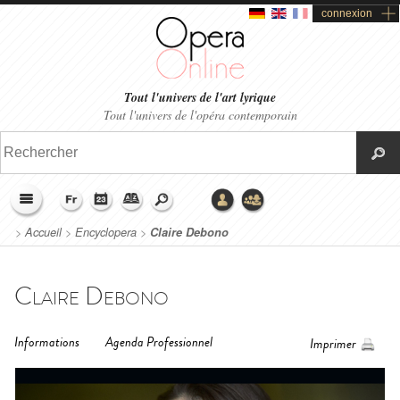
connexion
Tout l'univers de l'art lyrique
Tout l'univers de l'opéra contemporain
>
Accueil
>
Encyclopera
>
Claire Debono
Claire Debono
Informations
Agenda Professionnel
Imprimer