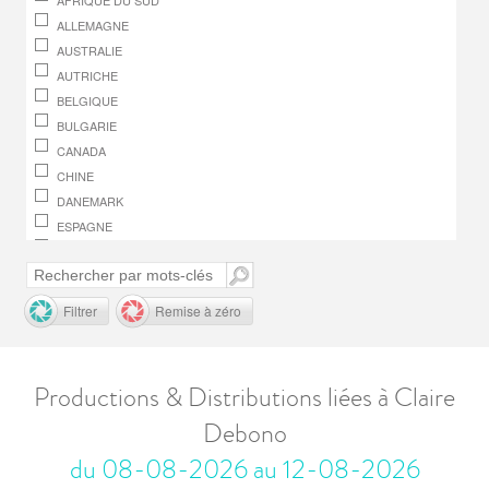
AFRIQUE DU SUD
ALLEMAGNE
AUSTRALIE
AUTRICHE
BELGIQUE
BULGARIE
CANADA
CHINE
DANEMARK
ESPAGNE
FINLANDE
FRANCE
GRÈCE
Filtrer
Remise à zéro
HONGRIE
IRLANDE
ITALIE
Productions & Distributions liées à Claire
JAPON
Debono
LUXEMBOURG
MACÉDOINE, RÉPUBLIQUE DE
du 08-08-2026 au 12-08-2026
MONACO