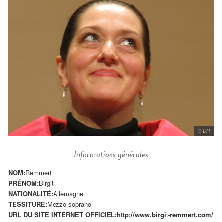
© DR
Informations générales
NOM:
Remmert
PRÉNOM:
Birgit
NATIONALITÉ:
Allemagne
TESSITURE:
Mezzo soprano
URL DU SITE INTERNET OFFICIEL:
http://www.birgit-remmert.com/