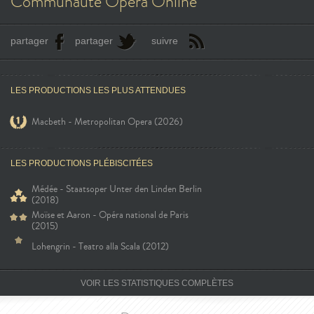
Communauté Opéra Online
partager
partager
suivre
LES PRODUCTIONS LES PLUS ATTENDUES
Macbeth - Metropolitan Opera (2026)
LES PRODUCTIONS PLÉBISCITÉES
Médée - Staatsoper Unter den Linden Berlin
(2018)
Moïse et Aaron - Opéra national de Paris
(2015)
Lohengrin - Teatro alla Scala (2012)
VOIR LES STATISTIQUES COMPLÈTES