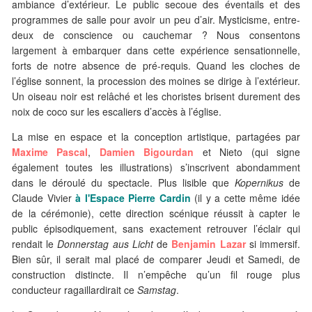
ambiance d’extérieur. Le public secoue des éventails et des
programmes de salle pour avoir un peu d’air. Mysticisme, entre-
deux de conscience ou cauchemar ? Nous consentons
largement à embarquer dans cette expérience sensationnelle,
forts de notre absence de pré-requis. Quand les cloches de
l’église sonnent, la procession des moines se dirige à l’extérieur.
Un oiseau noir est relâché et les choristes brisent durement des
noix de coco sur les escaliers d’accès à l’église.
La mise en espace et la conception artistique, partagées par
Maxime Pascal
,
Damien Bigourdan
et Nieto (qui signe
également toutes les illustrations) s’inscrivent abondamment
dans le déroulé du spectacle. Plus lisible que
Kopernikus
de
Claude Vivier
à l'Espace Pierre Cardin
(il y a cette même idée
de la cérémonie), cette direction scénique réussit à capter le
public épisodiquement, sans exactement retrouver l’éclair qui
rendait le
Donnerstag
aus Licht
de
Benjamin Lazar
si immersif.
Bien sûr, il serait mal placé de comparer Jeudi et Samedi, de
construction distincte. Il n’empêche qu’un fil rouge plus
conducteur ragaillardirait ce
Samstag
.