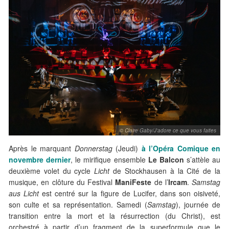
© Claire Gaby/J’adore ce que vous faites
Après le marquant
Donnerstag
(Jeudi)
à l’Opéra Comique en
novembre dernier
, le mirifique ensemble
Le Balcon
s’attèle au
deuxième volet du cycle
Licht
de Stockhausen à la Cité de la
musique, en clôture du Festival
ManiFeste
de l’
Ircam
.
Samstag
aus Licht
est centré sur la figure de Lucifer, dans son oisiveté,
son culte et sa représentation. Samedi (
Samstag
), journée de
transition entre la mort et la résurrection (du Christ), est
orchestré à partir d’un fragment de la superformule que le