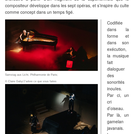
compositeur développe dans les sept opéras, et s’inspire du culte
comme concept dans un temps figé.
Codifiée
dans la
forme et
dans son
exécution,
la musique
fait
dialoguer
des
Samstag aus Licht, Philharmonie de Paris;
sonorités
© Claire Gaby/J’adore ce que vous faites
inouïes.
Par ci, un
cri
d’oiseau.
Par là, un
gamelan
javanais.