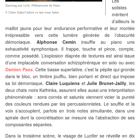
Les
Samstag aus Licht, Philharmonie de Paris;
solistes
© Claire Gaby/J’adore ce que vous faites
méritent
d’ailleurs le
maillot jaune pour leur endurance performative et leur montée
irrépressible vers cette lumière générée de l’obscurité
démoniaque.
Alphonse Cemin
insuffle au piano une
exhaustivité symphonique. Il frappe, touche et pince, compte,
comme possédé. L’explosion diaprée de textures est ainsi issue
d’une implacable conversation schizophrénique en solo ou avec
Damien Pass
. Cette basse superlative, c’est la pépite qui gronde
dans le bloc, un timbre joufflu, bien portant et direct qui impose
sa loi démoniaque.
Claire Luquiens
et
Julie Brunet-Jailly
, les
deux chats noirs Kathinka, assurent elles aussi une interprétation
phénoménale : sons cornés et saturés viennent vicier la pureté
des couleurs rendues par les percussionnistes. Le souffle et la
voix s’accouplent, parfois en trois notes simultanée, dans une
spirale dont la concrétisation se mesure via l’abstraction de ses
composantes séparées.
Dans la troisième scène, le visage de Lucifer se réveille en dix