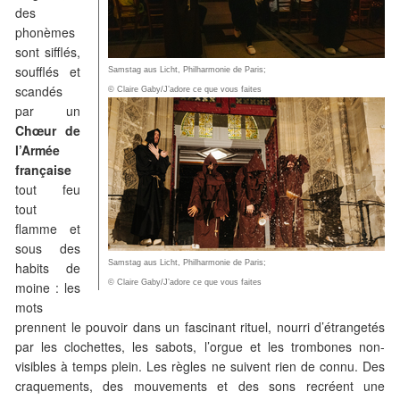
des
phonèmes
sont sifflés,
soufflés et
Samstag aus Licht, Philharmonie de Paris;
scandés
© Claire Gaby/J’adore ce que vous faites
par un
Chœur de
l’Armée
française
tout feu
tout
flamme et
sous des
Samstag aus Licht, Philharmonie de Paris;
habits de
© Claire Gaby/J’adore ce que vous faites
moine : les
mots
prennent le pouvoir dans un fascinant rituel, nourri d’étrangetés
par les clochettes, les sabots, l’orgue et les trombones non-
visibles à temps plein. Les règles ne suivent rien de connu. Des
craquements, des mouvements et des sons recréent une