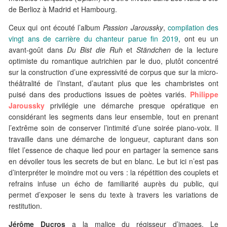
de Berlioz à Madrid et Hambourg.
Ceux qui ont écouté l’album
Passion Jaroussky
,
compilation des
vingt ans de carrière du chanteur parue fin 2019
, ont eu un
avant-goût dans
Du Bist die Ruh
et
Ständchen
de la lecture
optimiste du romantique autrichien par le duo, plutôt concentré
sur la construction d’une expressivité de corpus que sur la micro-
théâtralité de l’instant, d’autant plus que les chambristes ont
puisé dans des productions issues de poètes variés.
Philippe
Jaroussky
privilégie une démarche presque opératique en
considérant les segments dans leur ensemble, tout en prenant
l’extrême soin de conserver l’intimité d’une soirée piano-voix. Il
travaille dans une démarche de longueur, capturant dans son
filet l’essence de chaque lied pour en partager la semence sans
en dévoiler tous les secrets de but en blanc. Le but ici n’est pas
d’interpréter le moindre mot ou vers : la répétition des couplets et
refrains infuse un écho de familiarité auprès du public, qui
permet d’exposer le sens du texte à travers les variations de
restitution.
Jérôme Ducros
a la malice du régisseur d’images. Le