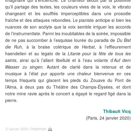
imaginaire qui s’enclenche. Le chanteur séduit par la positivité
qu’il partage des textes, les couleurs vives de la voix, le vibrato
changeant et les soufflés imperceptibles dans une prosodie
fraîche et des attaques rebondies. Le pianiste anticipe si bien les
nuances de son acolyte que la voix semble irriguer les accords
de l’instrumentiste. Parmi les inoubliables de la soirée, impossible
de ne pas succomber à l’esquisse lourée du paradis de
Du Bist
die Ruh
, à la braise colérique de
Herbst
, à l’effleurement
haendelien et au legato de la
Litanie pour la fête de tous les
saints
, ainsi qu’à l’allant libellulé et à l’eau volante d’
Auf dem
Wasser zu singen
. Autant de clarté dans la retenue et de
musique à l’état pur apporte une chaleur bienvenue en ces
temps frisquets qui glacent les pieds du Zouave du Pont de
l’Alma, à deux pas du Théâtre des Champs-Élysées, et dont
notre mine ravie après le concert a égayé le regard figé dans la
pierre.
Thibault Vicq
(Paris, 24 janvier 2020)
Imprimer
27 janvier 2020
|