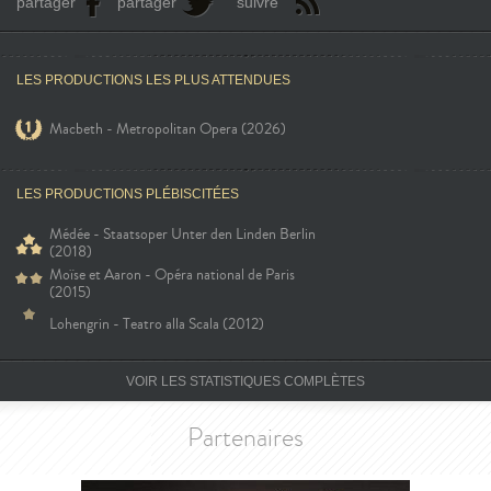
partager
partager
suivre
LES PRODUCTIONS LES PLUS ATTENDUES
Macbeth - Metropolitan Opera (2026)
LES PRODUCTIONS PLÉBISCITÉES
Médée - Staatsoper Unter den Linden Berlin
(2018)
Moïse et Aaron - Opéra national de Paris
(2015)
Lohengrin - Teatro alla Scala (2012)
VOIR LES STATISTIQUES COMPLÈTES
Partenaires