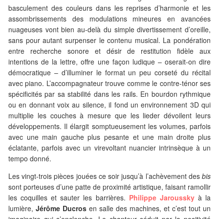
basculement des couleurs dans les reprises d’harmonie et les
assombrissements des modulations mineures en avancées
nuageuses vont bien au-delà du simple divertissement d’oreille,
sans pour autant surpenser le contenu musical. La pondération
entre recherche sonore et désir de restitution fidèle aux
intentions de la lettre, offre une façon ludique – oserait-on dire
démocratique – d’illuminer le format un peu corseté du récital
avec piano. L’accompagnateur trouve comme le contre-ténor ses
spécificités par sa stabilité dans les rails. En bourdon rythmique
ou en donnant voix au silence, il fond un environnement 3D qui
multiplie les couches à mesure que les lieder dévoilent leurs
développements. Il élargit somptueusement les volumes, parfois
avec une main gauche plus pesante et une main droite plus
éclatante, parfois avec un virevoltant nuancier intrinsèque à un
tempo donné.
Les vingt-trois pièces jouées ce soir jusqu’à l’achèvement des
bis
sont porteuses d’une patte de proximité artistique, faisant ramollir
les coquilles et sauter les barrières.
Philippe Jaroussky
à la
lumière,
Jérôme Ducros
en salle des machines, et c’est tout un