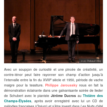
© (c) Thibault Vicq
Avec un soupçon de curiosité et une pincée de créativité, un
contre-ténor peut faire rayonner son champ d’action jusqu’à
e
l’intervalle entre la fin du XVIII
siècle et 1950, période de vache
maigre pour la tessiture.
Philippe Jaroussky
nous en fait la
démonstration éclairante dans une galvanisante soirée de lieder
de Schubert avec le pianiste
Jérôme Ducros
au
Théâtre des
Champs-Élysées
, après avoir enregistré avec lui un CD de
mélodies françaises (
Opium
) et s’être investi dans
Les Nuits d’été