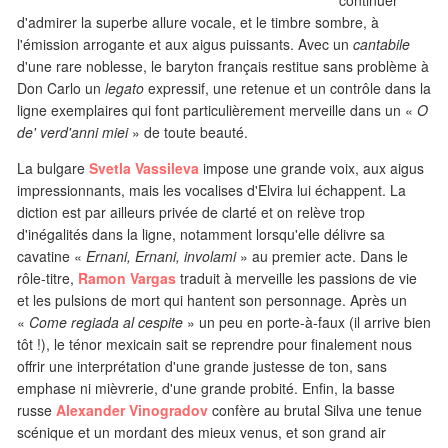
continuer
d'admirer la superbe allure vocale, et le timbre sombre, à
l'émission arrogante et aux aigus puissants. Avec un
cantabile
d'une rare noblesse, le baryton français restitue sans problème à
Don Carlo un
legato
expressif, une retenue et un contrôle dans la
ligne exemplaires qui font particulièrement merveille dans un «
O
de' verd'anni miei
» de toute beauté.
La bulgare
Svetla Vassileva
impose une grande voix, aux aigus
impressionnants, mais les vocalises d'Elvira lui échappent. La
diction est par ailleurs privée de clarté et on relève trop
d'inégalités dans la ligne, notamment lorsqu'elle délivre sa
cavatine «
Ernani, Ernani, involami
» au premier acte. Dans le
rôle-titre,
Ramon Vargas
traduit à merveille les passions de vie
et les pulsions de mort qui hantent son personnage. Après un
«
Come regiada al cespite
» un peu en porte-à-faux (il arrive bien
tôt !), le ténor mexicain sait se reprendre pour finalement nous
offrir une interprétation d'une grande justesse de ton, sans
emphase ni mièvrerie, d'une grande probité. Enfin, la basse
russe
Alexander Vinogradov
confère au brutal Silva une tenue
scénique et un mordant des mieux venus, et son grand air