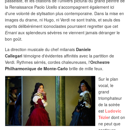
passéiste, et les citations de l'univers pictural du grand peintre de
la Renaissance Paolo Ucello s'accompagnent également ici
d'une volonté de stylisation plus contemporaine. Dans la mise en
images du drame, ni Hugo, ni Verdi ne sont trahis, et seuls des
esprits délibérément iconoclastes pourraient regretter que cet
Ernani
aux splendeurs sévères ne viennent jamais déranger le
bon goût.
La direction musicale du chef milanais
Daniele
Callegari
témoigne d'évidentes affinités avec la partition de
Verdi. Rythmes sérrés, cordes chaleureuses, l'
Orchestre
Philharmonique de Monte-Carlo
brille de mille feux.
Sur le plan
vocal, le
grand
triomphateur
de la soirée
est
Ludovic
Tézie
r dont on
ne peut que