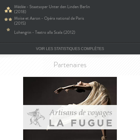
Médée - Staatsoper Unter den Linden Berlin
(2018)
Moïse et Aaron - Opéra national de Paris
(2015)
Lohengrin - Teatro alla Scala (2012)
VOIR LES STATISTIQUES COMPLÈTES
Partenaires