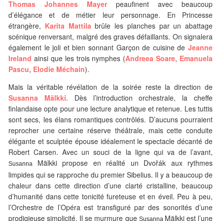
Thomas Johannes Mayer
peaufinent avec beaucoup
d’élégance et de métier leur personnage. En Princesse
étrangère,
Karita Mattila
brûle les planches par un abattage
scénique renversant, malgré des graves défaillants. On signalera
également le joli et bien sonnant Garçon de cuisine de
Jeanne
Ireland
ainsi que les trois nymphes (
Andreea Soare
,
Emanuela
Pascu
,
Elodie Méchain
).
Mais la véritable révélation de la soirée reste la direction de
Susanna Mälkki
. Dès l’introduction orchestrale, la cheffe
finlandaise opte pour une lecture analytique et retenue. Les tuttis
sont secs, les élans romantiques contrôlés. D’aucuns pourraient
reprocher une certaine réserve théâtrale, mais cette conduite
élégante et sculptée épouse idéalement le spectacle décanté de
Robert Carsen. Avec un souci de la ligne qui va de l’avant,
Mälkki propose en réalité un Dvořák aux rythmes
Susanna
limpides qui se rapproche du premier Sibelius. Il y a beaucoup de
chaleur dans cette direction d’une clarté cristalline, beaucoup
d’humanité dans cette tonicité fureteuse et en éveil. Peu à peu,
l’Orchestre de l’Opéra est transfiguré par des sonorités d’une
prodigieuse simplicité. Il se murmure que
Mälkki est l’une
Susanna