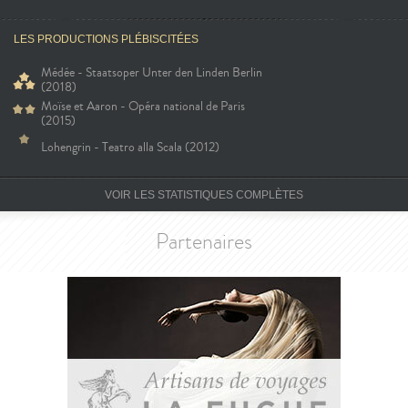
LES PRODUCTIONS PLÉBISCITÉES
Médée - Staatsoper Unter den Linden Berlin
(2018)
Moïse et Aaron - Opéra national de Paris
(2015)
Lohengrin - Teatro alla Scala (2012)
VOIR LES STATISTIQUES COMPLÈTES
Partenaires