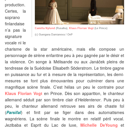
production.
Certes, la
soprano
finlandaise
Camilla Nylund
(Rusalka),
Klaus Florian Vogt
(Le Prince)
n’a pas la
(c) Guergana Damianova / OnP
signature
vocale ni le
charisme de la star américaine, mais elle compose un
personnage de sirène enfantine peu à peu gagnée par le désir et
la violence. On songe à Mélisande ou aux Janáček pleins de
tendresse de la Suédoise Elisabeth Söderstrom. Le timbre gagne
en puissance au fur et à mesure de la représentation, les demi-
mesures se font plus émouvantes pour culminer dans une
magnifique scène finale. C’est hélas un peu le contraire pour
Klaus Florian Vogt
en Prince. Dès son apparition, le chanteur
allemand séduit par son timbre clair d’
Heldentenor
. Puis peu à
peu, le chanteur allemand retrouve ses airs de chaste fol
(
Parsifal
) et finit par se figer dans des automatismes
wagnériens. La scène finale le montre en relatif péril vocal.
Jezibaba et Esprit du Lac de luxe,
Michelle DeYoung
et